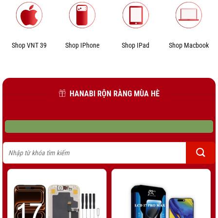
Shop VNT 39
Shop IPhone
Shop IPad
Shop Macbook
HANABI RỘN RÀNG MÙA HÈ
Tìm
kiếm: