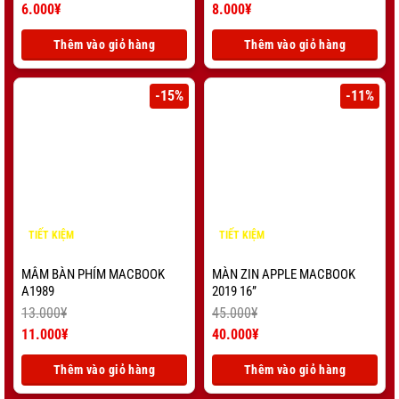
Giá
Giá
6.000
¥
8.000
¥
gốc
Giá
gốc
Giá
là:
hiện
là:
hiện
Thêm vào giỏ hàng
Thêm vào giỏ hàng
8.000¥.
tại
10.000¥.
tại
là:
là:
6.000¥.
8.000¥.
-15%
-11%
TIẾT KIỆM
TIẾT KIỆM
2.000
¥
5.000
¥
MÂM BÀN PHÍM MACBOOK
MÀN ZIN APPLE MACBOOK
A1989
2019 16”
13.000
¥
45.000
¥
Giá
Giá
11.000
¥
40.000
¥
gốc
Giá
gốc
Giá
là:
hiện
là:
hiện
Thêm vào giỏ hàng
Thêm vào giỏ hàng
13.000¥.
tại
45.000¥.
tại
là:
là: