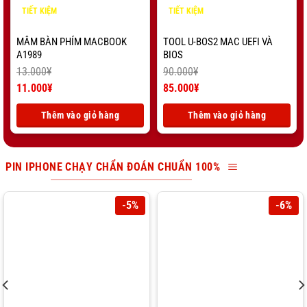
TIẾT KIỆM
TIẾT KIỆM
2.000
¥
5.000
¥
MÂM BÀN PHÍM MACBOOK
TOOL U-BOS2 MAC UEFI VÀ
A1989
BIOS
13.000
¥
90.000
¥
Giá
Giá
11.000
¥
85.000
¥
gốc
Giá
gốc
Giá
là:
hiện
là:
hiện
Thêm vào giỏ hàng
Thêm vào giỏ hàng
13.000¥.
tại
90.000¥.
tại
là:
là:
11.000¥.
85.000¥.
PIN IPHONE CHẠY CHẨN ĐOÁN CHUẨN 100%
-5%
-6%