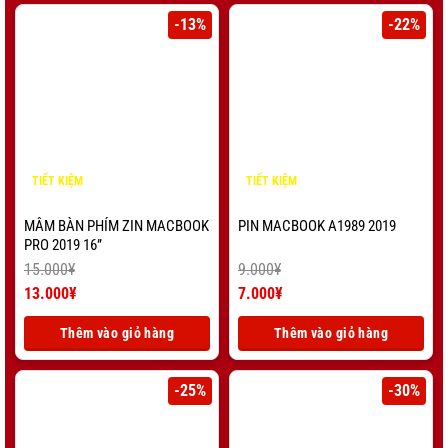
11.000¥.
40.000¥.
-13%
-22%
TIẾT KIỆM
TIẾT KIỆM
2.000
¥
2.000
¥
MÂM BÀN PHÍM ZIN MACBOOK
PIN MACBOOK A1989 2019
PRO 2019 16”
15.000
¥
9.000
¥
Giá
Giá
13.000
¥
7.000
¥
gốc
Giá
gốc
Giá
là:
hiện
là:
hiện
Thêm vào giỏ hàng
Thêm vào giỏ hàng
15.000¥.
tại
9.000¥.
tại
là:
là:
13.000¥.
7.000¥.
-25%
-30%