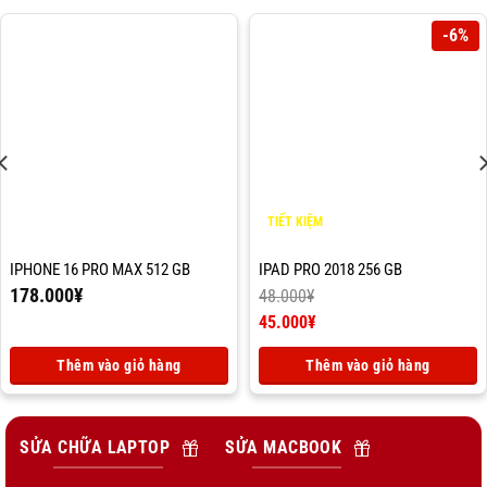
-6%
TIẾT KIỆM
3.000
¥
IPHONE 16 PRO MAX 512 GB
IPAD PRO 2018 256 GB
178.000
¥
48.000
¥
Giá
45.000
¥
gốc
Giá
là:
hiện
Thêm vào giỏ hàng
Thêm vào giỏ hàng
48.000¥.
tại
là:
45.000¥.
SỬA CHỮA LAPTOP
SỬA MACBOOK