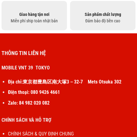
Giao hàng tận nơi
Sản phẩm chất lượng
Miễn phí ship toàn nhật bản
Đảm bảo độ bền cao
THÔNG TIN LIÊN HỆ
MOBILE VNT 39 TOKYO
Địa chỉ:東京都豊島区南大塚3－32‐7 Mets Otsuka 302
Điện thoại: 080 9426 4661
Zalo: 84 982 020 082
CHÍNH SÁCH VÀ HỖ TRỢ
CHÍNH SÁCH & QUY ĐỊNH CHUNG