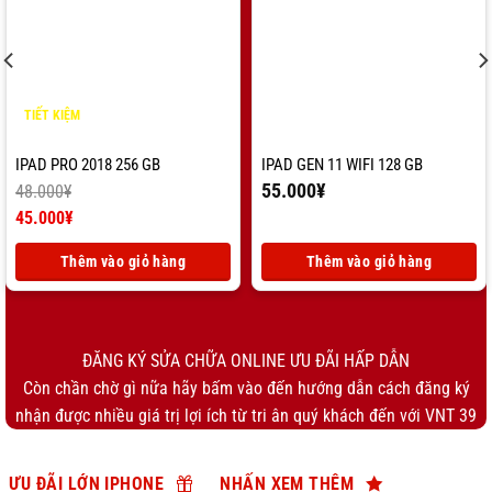
TIẾT KIỆM
3.000
¥
IPAD PRO 2018 256 GB
IPAD GEN 11 WIFI 128 GB
55.000
¥
48.000
¥
Giá
45.000
¥
gốc
Giá
là:
hiện
Thêm vào giỏ hàng
Thêm vào giỏ hàng
48.000¥.
tại
là:
45.000¥.
ĐĂNG KÝ SỬA CHỮA ONLINE ƯU ĐÃI HẤP DẪN
Còn chần chờ gì nữa hãy bấm vào đến hướng dẫn cách đăng ký
nhận được nhiều giá trị lợi ích từ tri ân quý khách đến với VNT 39
ƯU ĐÃI LỚN IPHONE
NHẤN XEM THÊM