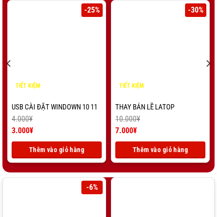
-25%
-30%
TIẾT KIỆM
TIẾT KIỆM
1.000
¥
3.000
¥
USB CÀI ĐẶT WINDOWN 10 11
THAY BẢN LỀ LATOP
4.000
¥
10.000
¥
Giá
Giá
3.000
¥
7.000
¥
gốc
Giá
gốc
Giá
là:
hiện
là:
hiện
Thêm vào giỏ hàng
Thêm vào giỏ hàng
4.000¥.
tại
10.000¥.
tại
là:
là:
3.000¥.
7.000¥.
-6%