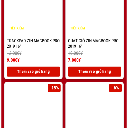
TIẾT KIỆM
TIẾT KIỆM
3.000
¥
3.000
¥
TRACKPAD ZIN MACBOOK PRO
QUẠT GIÓ ZIN MACBOOK PRO
2019 16”
2019 16”
12.000
¥
10.000
¥
Giá
Giá
9.000
¥
7.000
¥
gốc
Giá
gốc
Giá
là:
hiện
là:
hiện
Thêm vào giỏ hàng
Thêm vào giỏ hàng
12.000¥.
tại
10.000¥.
tại
là:
là:
9.000¥.
7.000¥.
-15%
-6%