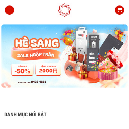
Bỏ
qua
nội
dung
DANH MỤC NỔI BẬT