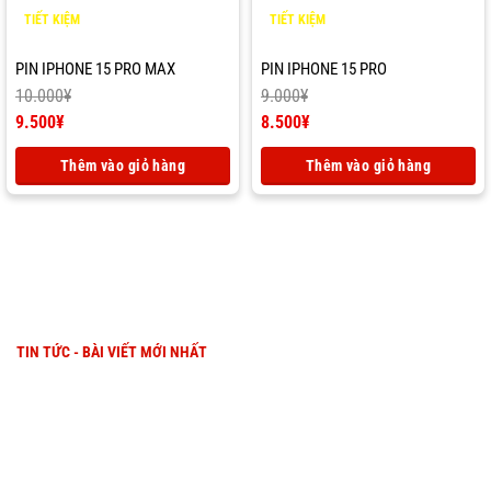
TIẾT KIỆM
TIẾT KIỆM
500
¥
500
¥
PIN IPHONE 15 PRO MAX
PIN IPHONE 15 PRO
10.000
¥
9.000
¥
Giá
Giá
9.500
¥
8.500
¥
gốc
Giá
gốc
Giá
là:
hiện
là:
hiện
Thêm vào giỏ hàng
Thêm vào giỏ hàng
10.000¥.
tại
9.000¥.
tại
là:
là:
9.500¥.
8.500¥.
TIN TỨC - BÀI VIẾT MỚI NHẤT