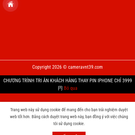
Copyright 2026 © cameravnt39.com
CHƯƠNG TRÌNH TRI ÂN KHÁCH HÀNG THAY PIN IPHONE CHỈ 3999
円
Bỏ qua
Trang web này sử dụng cookie để mang đến cho bạn trải nghiệm duyệt
web tốt hơn. Bằng cách duyệt trang web này, bạn đồng ý với việc chúng
tôi sử dụng cookie.