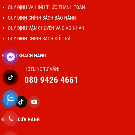
QUY ĐỊNH VÀ HÌNH THỨC THANH TOÁN
QUY ĐỊNH CHÍNH SÁCH BẢO HÀNH
QUY ĐỊNH VẬN CHUYỄN VÀ GIAO NHẬN
QUY ĐỊNH CHÍNH SÁCH ĐỔI TRẢ
HỖ TRỢ KHÁCH HÀNG
HOTLINE TƯ VẤN:
080 9426 4661
ĐỊA CHỈ CỬA HÀNG