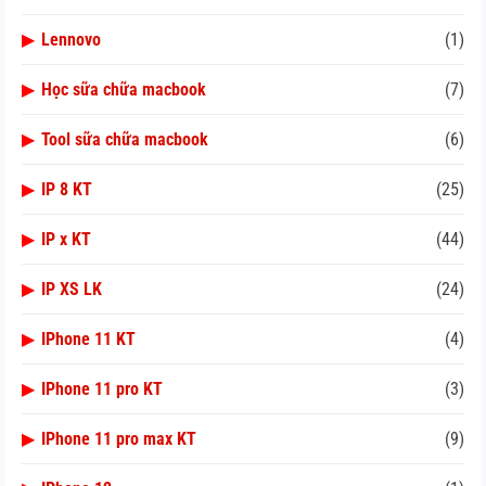
▶
Lennovo
(1)
▶
Học sữa chữa macbook
(7)
▶
Tool sữa chữa macbook
(6)
▶
IP 8 KT
(25)
▶
IP x KT
(44)
▶
IP XS LK
(24)
▶
IPhone 11 KT
(4)
▶
IPhone 11 pro KT
(3)
▶
IPhone 11 pro max KT
(9)