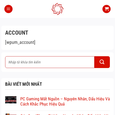
Bỏ
qua
nội
dung
ACCOUNT
[wpum_account]
BÀI VIẾT MỚI NHẤT
PC Gaming Mất Nguồn – Nguyên Nhân, Dấu Hiệu Và
Cách Khắc Phục Hiệu Quả