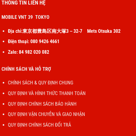
THÔNG TIN LIÊN HỆ
MOBILE VNT 39 TOKYO
Địa chỉ:東京都豊島区南大塚3－32‐7 Mets Otsuka 302
Điện thoại: 080 9426 4661
Zalo: 84 982 020 082
CHÍNH SÁCH VÀ HỖ TRỢ
CHÍNH SÁCH & QUY ĐỊNH CHUNG
QUY ĐỊNH VÀ HÌNH THỨC THANH TOÁN
QUY ĐỊNH CHÍNH SÁCH BẢO HÀNH
QUY ĐỊNH VẬN CHUYỄN VÀ GIAO NHẬN
QUY ĐỊNH CHÍNH SÁCH ĐỔI TRẢ