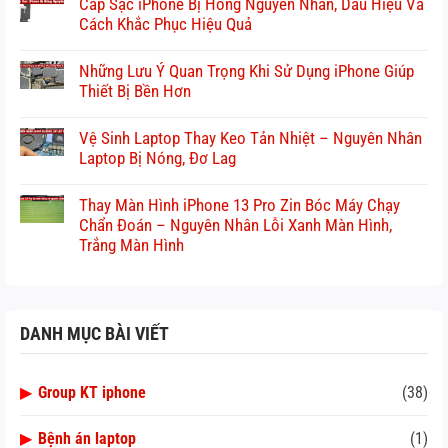
Cáp Sạc iPhone Bị Hỏng Nguyên Nhân, Dấu Hiệu Và
Cách Khắc Phục Hiệu Quả
Những Lưu Ý Quan Trọng Khi Sử Dụng iPhone Giúp
Thiết Bị Bền Hơn
Vệ Sinh Laptop Thay Keo Tản Nhiệt – Nguyên Nhân
Laptop Bị Nóng, Đơ Lag
Thay Màn Hình iPhone 13 Pro Zin Bóc Máy Chạy
Chẩn Đoán – Nguyên Nhân Lỗi Xanh Màn Hình,
Trắng Màn Hình
DANH MỤC BÀI VIẾT
▶
Group KT iphone
(38)
▶
Bệnh án laptop
(1)