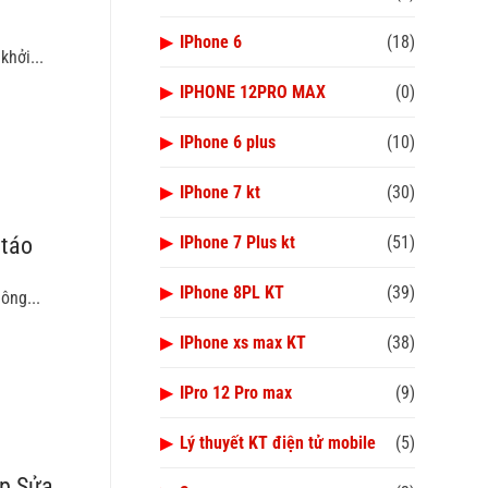
▶
IPhone 6
(18)
hởi...
▶
IPHONE 12PRO MAX
(0)
▶
IPhone 6 plus
(10)
▶
IPhone 7 kt
(30)
▶
IPhone 7 Plus kt
(51)
 táo
▶
IPhone 8PL KT
(39)
ông...
▶
IPhone xs max KT
(38)
▶
IPro 12 Pro max
(9)
▶
Lý thuyết KT điện tử mobile
(5)
áp Sửa