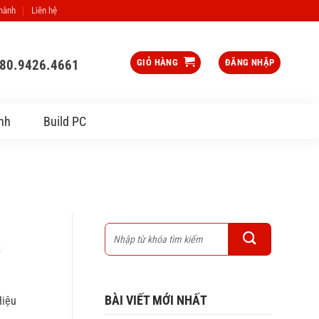
 hành
Liên hệ
080.9426.4661
GIỎ HÀNG
ĐĂNG NHẬP
nh
Build PC
à
BÀI VIẾT MỚI NHẤT
Hiệu