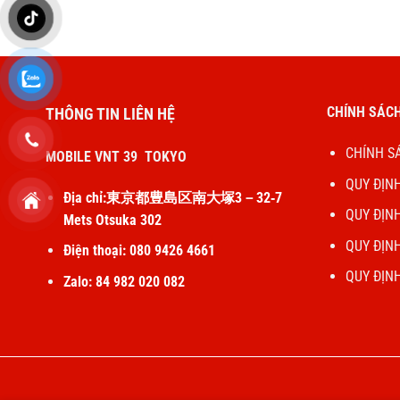
CHÍNH SÁCH
THÔNG TIN LIÊN HỆ
CHÍNH S
MOBILE VNT 39 TOKYO
QUY ĐỊN
Địa chỉ:東京都豊島区南大塚3－32‐7
QUY ĐỊN
Mets Otsuka 302
QUY ĐỊN
Điện thoại: 080 9426 4661
QUY ĐỊN
Zalo: 84 982 020 082