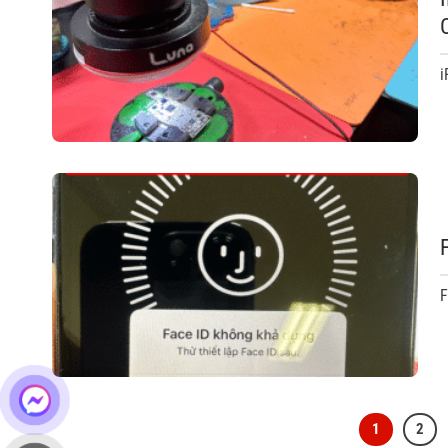
i
F
1
2