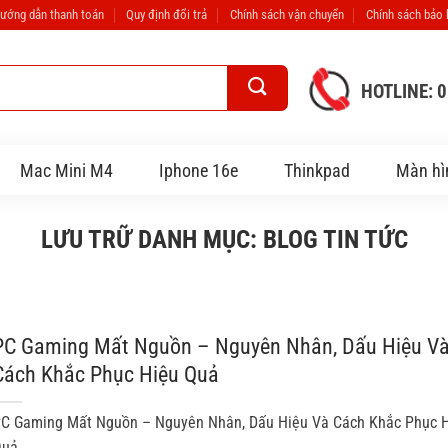
ướng dẫn thanh toán
Quy định đổi trả
Chính sách vận chuyển
Chính sách bảo
HOTLINE: 
Mac Mini M4
Iphone 16e
Thinkpad
Màn hì
LƯU TRỮ DANH MỤC:
BLOG TIN TỨC
PC Gaming Mất Nguồn – Nguyên Nhân, Dấu Hiệu V
Cách Khắc Phục Hiệu Quả
C Gaming Mất Nguồn – Nguyên Nhân, Dấu Hiệu Và Cách Khắc Phục 
uả...