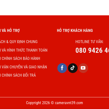
 VÀ HỖ TRỢ
HỖ TRỢ KHÁCH HÀNG
ÁCH & QUY ĐỊNH CHUNG
HOTLINE TƯ VẤN:
080 9426 4
H VÀ HÌNH THỨC THANH TOÁN
H CHÍNH SÁCH BẢO HÀNH
H VẬN CHUYỄN VÀ GIAO NHẬN
H CHÍNH SÁCH ĐỔI TRẢ
Copyright 2026 © cameravnt39.com