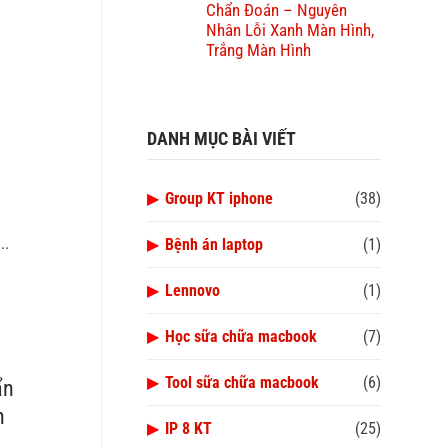
Chẩn Đoán – Nguyên
Nhân Lỗi Xanh Màn Hình,
Trắng Màn Hình
DANH MỤC BÀI VIẾT
▶
Group KT iphone
(38)
..
▶
Bệnh án laptop
(1)
▶
Lennovo
(1)
▶
Học sữa chữa macbook
(7)
▶
Tool sữa chữa macbook
(6)
ẩn
n
▶
IP 8 KT
(25)