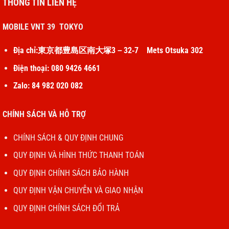
THÔNG TIN LIÊN HỆ
MOBILE VNT 39 TOKYO
Địa chỉ:東京都豊島区南大塚3－32‐7 Mets Otsuka 302
Điện thoại: 080 9426 4661
Zalo: 84 982 020 082
CHÍNH SÁCH VÀ HỖ TRỢ
CHÍNH SÁCH & QUY ĐỊNH CHUNG
QUY ĐỊNH VÀ HÌNH THỨC THANH TOÁN
QUY ĐỊNH CHÍNH SÁCH BẢO HÀNH
QUY ĐỊNH VẬN CHUYỄN VÀ GIAO NHẬN
QUY ĐỊNH CHÍNH SÁCH ĐỔI TRẢ