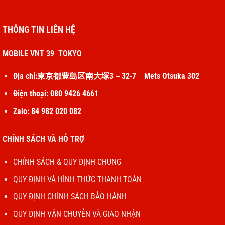
THÔNG TIN LIÊN HỆ
MOBILE VNT 39 TOKYO
Địa chỉ:東京都豊島区南大塚3－32‐7 Mets Otsuka 302
Điện thoại: 080 9426 4661
Zalo: 84 982 020 082
CHÍNH SÁCH VÀ HỖ TRỢ
CHÍNH SÁCH & QUY ĐỊNH CHUNG
QUY ĐỊNH VÀ HÌNH THỨC THANH TOÁN
QUY ĐỊNH CHÍNH SÁCH BẢO HÀNH
QUY ĐỊNH VẬN CHUYỄN VÀ GIAO NHẬN