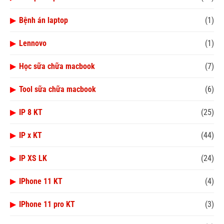
▶
Bệnh án laptop
(1)
▶
Lennovo
(1)
▶
Học sữa chữa macbook
(7)
▶
Tool sữa chữa macbook
(6)
▶
IP 8 KT
(25)
▶
IP x KT
(44)
▶
IP XS LK
(24)
▶
IPhone 11 KT
(4)
▶
IPhone 11 pro KT
(3)