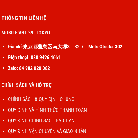
THÔNG TIN LIÊN HỆ
MOBILE VNT 39 TOKYO
Địa chỉ:東京都豊島区南大塚3－32‐7 Mets Otsuka 302
Điện thoại: 080 9426 4661
Zalo: 84 982 020 082
CHÍNH SÁCH VÀ HỖ TRỢ
CHÍNH SÁCH & QUY ĐỊNH CHUNG
QUY ĐỊNH VÀ HÌNH THỨC THANH TOÁN
QUY ĐỊNH CHÍNH SÁCH BẢO HÀNH
QUY ĐỊNH VẬN CHUYỄN VÀ GIAO NHẬN