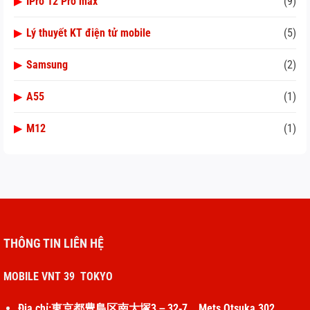
▶
IPro 12 Pro max
(9)
▶
Lý thuyết KT điện tử mobile
(5)
▶
Samsung
(2)
▶
A55
(1)
▶
M12
(1)
THÔNG TIN LIÊN HỆ
MOBILE VNT 39 TOKYO
Địa chỉ:東京都豊島区南大塚3－32‐7 Mets Otsuka 302