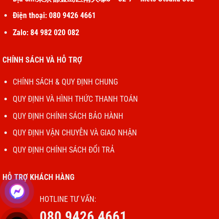
Điện thoại: 080 9426 4661
Zalo: 84 982 020 082
CHÍNH SÁCH VÀ HỖ TRỢ
CHÍNH SÁCH & QUY ĐỊNH CHUNG
QUY ĐỊNH VÀ HÌNH THỨC THANH TOÁN
QUY ĐỊNH CHÍNH SÁCH BẢO HÀNH
QUY ĐỊNH VẬN CHUYỄN VÀ GIAO NHẬN
QUY ĐỊNH CHÍNH SÁCH ĐỔI TRẢ
HỖ TRỢ KHÁCH HÀNG
HOTLINE TƯ VẤN:
080 9426 4661