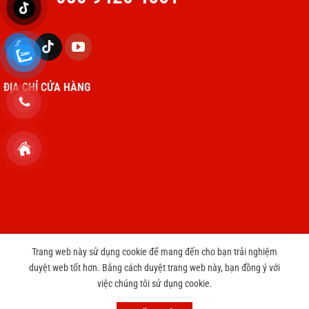
ĐỊA CHỈ CỬA HÀNG
Trang web này sử dụng cookie để mang đến cho bạn trải nghiệm
duyệt web tốt hơn. Bằng cách duyệt trang web này, bạn đồng ý với
Copyright 2026 © cameravnt39.com
việc chúng tôi sử dụng cookie.
CHƯƠNG TRÌNH TRI ÂN KHÁCH HÀNG THAY PIN IPHONE CHỈ 3999