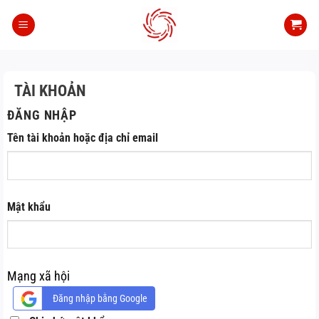
Bỏ
qua
nội
dung
TÀI KHOẢN
ĐĂNG NHẬP
Bắt
Tên tài khoản hoặc địa chỉ email
buộc
Bắt
Mật khẩu
buộc
Mạng xã hội
Đăng nhập bằng Google