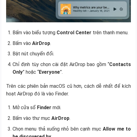
Bấm vào biểu tượng
Control Center
trên thanh menu.
Bấm vào
AirDrop
.
Bật nút chuyển đổi.
Chỉ định tùy chọn cài đặt AirDrop bao gồm “
Contacts
Only
” hoặc “
Everyone
”.
Trên các phiên bản macOS cũ hơn, cách dễ nhất để kích
hoạt AirDrop đó là vào Finder.
Mở cửa sổ
Finder
mới.
Bấm vào thư mục
AirDrop
.
Chọn menu thả xuống nhỏ bên cạnh mục
Allow me to
be discovered by
.