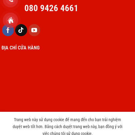
080 9426 4661
ĐỊA CHỈ CỬA HÀNG
Trang web này sử dụng cookie để mang đến cho bạn trải nghiệm
duyệt web tốt hơn. Bằng cách duyệt trang web này, bạn đồng ý với
Copyright 2026 © cameravnt39.com
việc chúng tôi sử dụng cookie.