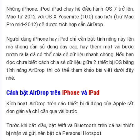
Những iPhone, iPod, iPad chạy hệ điều hành iOS 7 trở lên,
Mac từ 2012 với OS X Yosemite (10.0) cao hơn (trừ Mac
Pro mid-2012) sẽ được tích hợp sẵn AirDrop.
Người dùng iPhone hay iPad chỉ cần bật tính năng này lên
mà không cần sử dụng dây cáp, hay thêm một vài bước
rườm rà là đã có thể chia sẻ dữ liệu nhanh chóng. Nếu bạn
đọc chưa biết cách chia sẻ dữ liệu giữa 2 thiết bị iOS bằng
tính năng AirDrop thì có thể tham khảo bài viết dưới đây
nhé.
Cách bật AirDrop trên
iPhone
và
iPad
Kích hoạt AirDrop trên các thiết bị di động của Apple rất
đơn giản và chỉ cần qua vài bước.
Trước khi bắt đầu, bật Wifi và Bluetooth trên cả hai thiết
bị nhận và gửi, nên bật cả Personal Hotspot.