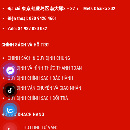
Địa chỉ:東京都豊島区南大塚3－32‐7 Mets Otsuka 302
Điện thoại: 080 9426 4661
Zalo: 84 982 020 082
CHÍNH SÁCH VÀ HỖ TRỢ
CHÍNH SÁCH & QUY ĐỊNH CHUNG
QUY ĐỊNH VÀ HÌNH THỨC THANH TOÁN
QUY ĐỊNH CHÍNH SÁCH BẢO HÀNH
QUY ĐỊNH VẬN CHUYỄN VÀ GIAO NHẬN
QUY ĐỊNH CHÍNH SÁCH ĐỔI TRẢ
HỖ TRỢ KHÁCH HÀNG
HOTLINE TƯ VẤN: