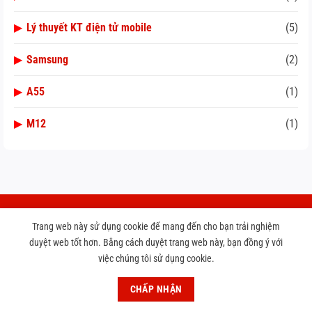
▶
Lý thuyết KT điện tử mobile
(5)
▶
Samsung
(2)
▶
A55
(1)
▶
M12
(1)
Trang web này sử dụng cookie để mang đến cho bạn trải nghiệm
THÔNG TIN LIÊN HỆ
duyệt web tốt hơn. Bằng cách duyệt trang web này, bạn đồng ý với
việc chúng tôi sử dụng cookie.
MOBILE VNT 39 TOKYO
CHẤP NHẬN
Địa chỉ:東京都豊島区南大塚3－32‐7 Mets Otsuka 302