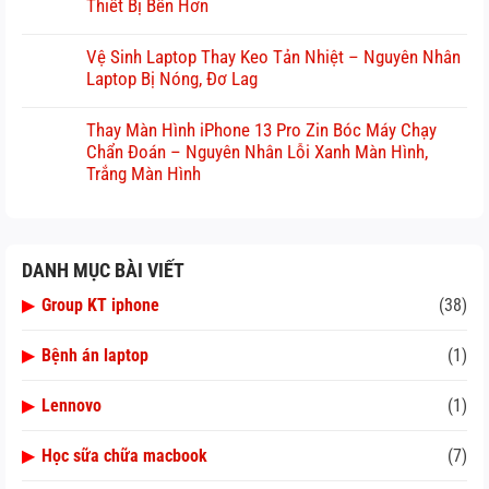
Thiết Bị Bền Hơn
Vệ Sinh Laptop Thay Keo Tản Nhiệt – Nguyên Nhân
Laptop Bị Nóng, Đơ Lag
Thay Màn Hình iPhone 13 Pro Zin Bóc Máy Chạy
Chẩn Đoán – Nguyên Nhân Lỗi Xanh Màn Hình,
Trắng Màn Hình
DANH MỤC BÀI VIẾT
▶
Group KT iphone
(38)
▶
Bệnh án laptop
(1)
▶
Lennovo
(1)
▶
Học sữa chữa macbook
(7)