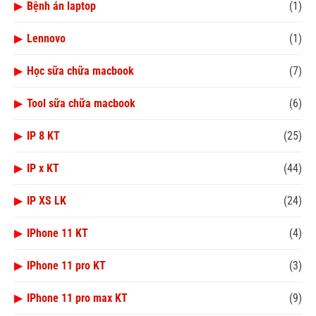
▶
Bệnh án laptop
(1)
▶
Lennovo
(1)
▶
Học sữa chữa macbook
(7)
▶
Tool sữa chữa macbook
(6)
▶
IP 8 KT
(25)
▶
IP x KT
(44)
▶
IP XS LK
(24)
▶
IPhone 11 KT
(4)
▶
IPhone 11 pro KT
(3)
▶
IPhone 11 pro max KT
(9)