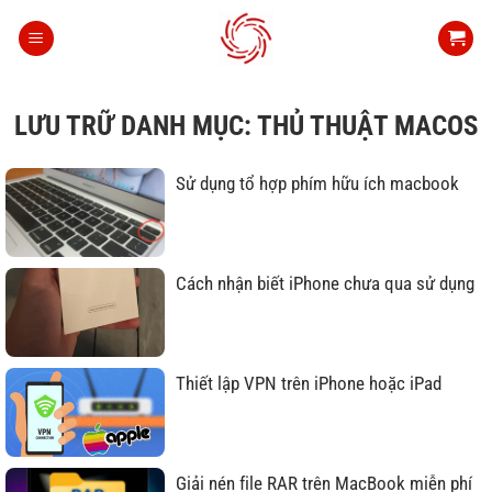
Bỏ
qua
nội
dung
LƯU TRỮ DANH MỤC:
THỦ THUẬT MACOS
Sử dụng tổ hợp phím hữu ích macbook
Cách nhận biết iPhone chưa qua sử dụng
Thiết lập VPN trên iPhone hoặc iPad
Giải nén file RAR trên MacBook miễn phí