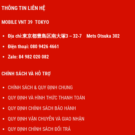
THÔNG TIN LIÊN HỆ
MOBILE VNT 39 TOKYO
Địa chỉ:東京都豊島区南大塚3－32‐7 Mets Otsuka 302
Điện thoại: 080 9426 4661
Zalo: 84 982 020 082
CHÍNH SÁCH VÀ HỖ TRỢ
CHÍNH SÁCH & QUY ĐỊNH CHUNG
QUY ĐỊNH VÀ HÌNH THỨC THANH TOÁN
QUY ĐỊNH CHÍNH SÁCH BẢO HÀNH
QUY ĐỊNH VẬN CHUYỄN VÀ GIAO NHẬN
QUY ĐỊNH CHÍNH SÁCH ĐỔI TRẢ