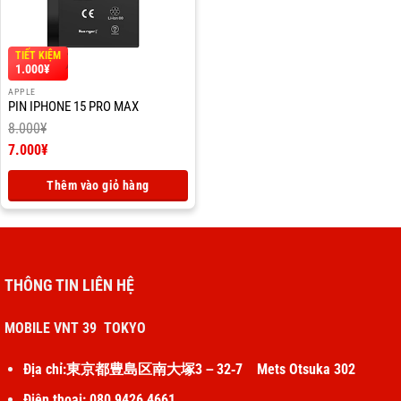
TIẾT KIỆM
1.000
¥
APPLE
PIN IPHONE 15 PRO MAX
8.000
¥
Giá
7.000
¥
gốc
Giá
là:
hiện
Thêm vào giỏ hàng
8.000¥.
tại
là:
7.000¥.
THÔNG TIN LIÊN HỆ
MOBILE VNT 39 TOKYO
Địa chỉ:東京都豊島区南大塚3－32‐7 Mets Otsuka 302
Điện thoại: 080 9426 4661