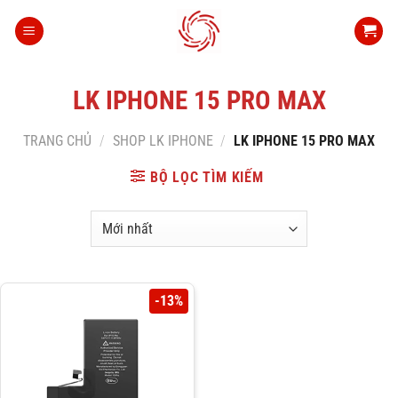
Bỏ
qua
nội
dung
LK IPHONE 15 PRO MAX
TRANG CHỦ
/
SHOP LK IPHONE
/
LK IPHONE 15 PRO MAX
BỘ LỌC TÌM KIẾM
-13%