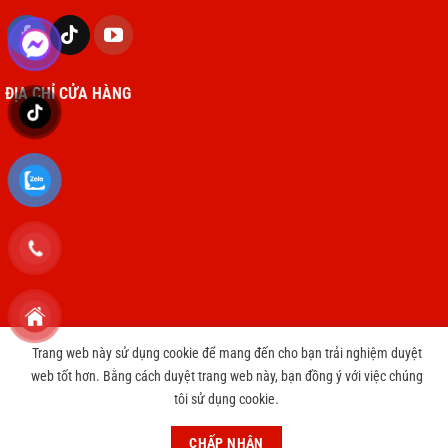
ĐỊA CHỈ CỬA HÀNG
Trang web này sử dụng cookie để mang đến cho bạn trải nghiệm duyệt
Copyright 2026 © cameravnt39.com
web tốt hơn. Bằng cách duyệt trang web này, bạn đồng ý với việc chúng
tôi sử dụng cookie.
CHƯƠNG TRÌNH TRI ÂN KHÁCH HÀNG THAY PIN IPHONE CHỈ 3999
円
Bỏ qua
CHẤP NHẬN