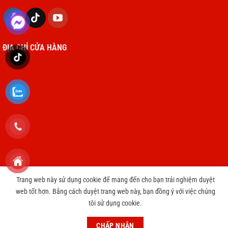
ĐỊA CHỈ CỬA HÀNG
Trang web này sử dụng cookie để mang đến cho bạn trải nghiệm duyệt
Copyright 2026 © cameravnt39.com
web tốt hơn. Bằng cách duyệt trang web này, bạn đồng ý với việc chúng
tôi sử dụng cookie.
CHƯƠNG TRÌNH TRI ÂN KHÁCH HÀNG THAY PIN IPHONE CHỈ 3999
円
Bỏ qua
CHẤP NHẬN