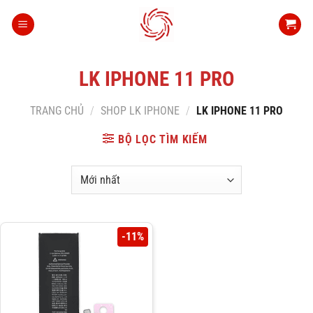
Bỏ
qua
nội
dung
LK IPHONE 11 PRO
TRANG CHỦ
/
SHOP LK IPHONE
/
LK IPHONE 11 PRO
BỘ LỌC TÌM KIẾM
-11%