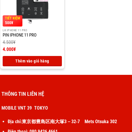
TIẾT KIỆM
500
¥
LK IPHONE 11 PRO
PIN IPHONE 11 PRO
4.500
¥
Giá
4.000
¥
gốc
Giá
là:
hiện
Thêm vào giỏ hàng
4.500¥.
tại
là:
4.000¥.
THÔNG TIN LIÊN HỆ
MOBILE VNT 39 TOKYO
Địa chỉ:東京都豊島区南大塚3－32‐7 Mets Otsuka 302
Điện thoại: 080 9426 4661