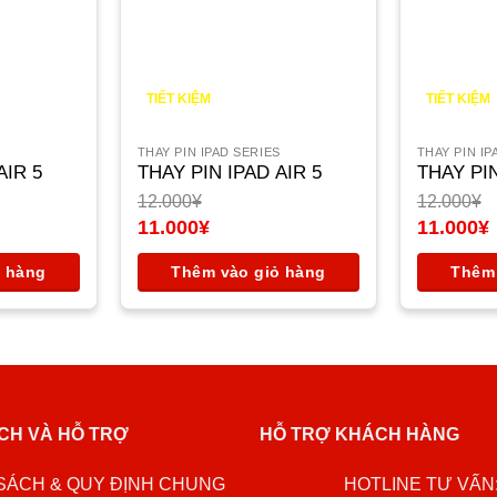
TIẾT KIỆM
TIẾT KIỆM
1.000
¥
1.000
¥
S
THAY PIN IPAD SERIES
THAY PIN IP
AIR 5
THAY PIN IPAD AIR 5
THAY PIN
12.000
¥
12.000
¥
Giá
Giá
11.000
¥
11.000
¥
gốc
Giá
gốc
Giá
là:
hiện
là:
hiện
ỏ hàng
Thêm vào giỏ hàng
Thêm 
12.000¥.
tại
12.000¥.
tại
là:
là:
11.000¥.
11.000¥.
CH VÀ HỖ TRỢ
HỖ TRỢ KHÁCH HÀNG
SÁCH & QUY ĐỊNH CHUNG
HOTLINE TƯ VẤN