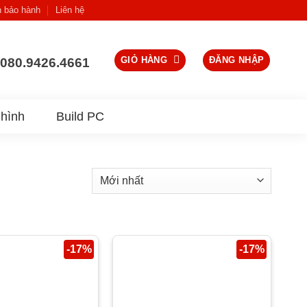
h bảo hành
Liên hệ
GIỎ HÀNG
ĐĂNG NHẬP
080.9426.4661
hình
Build PC
-17%
-17%