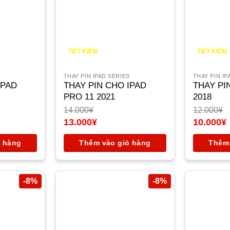
TIẾT KIỆM
TIẾT KIỆM
1.000
¥
2.000
¥
S
THAY PIN IPAD SERIES
THAY PIN IP
IPAD
THAY PIN CHO IPAD
THAY PI
PRO 11 2021
2018
14.000
¥
12.000
¥
Giá
Giá
13.000
¥
10.000
¥
gốc
Giá
gốc
Giá
là:
hiện
là:
hiện
ỏ hàng
Thêm vào giỏ hàng
Thêm 
14.000¥.
tại
12.000¥.
tại
là:
là:
13.000¥.
10.000¥.
-8%
-8%