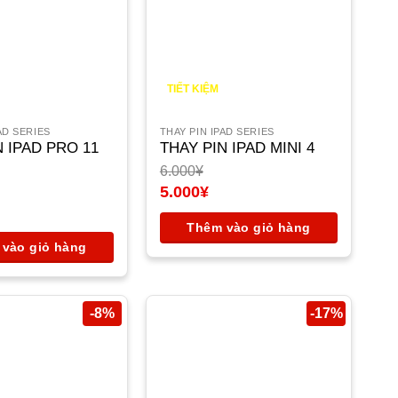
TIẾT KIỆM
1.000
¥
AD SERIES
THAY PIN IPAD SERIES
N IPAD PRO 11
THAY PIN IPAD MINI 4
6.000
¥
Giá
5.000
¥
gốc
Giá
là:
hiện
Thêm vào giỏ hàng
6.000¥.
tại
vào giỏ hàng
là:
5.000¥.
-8%
-17%