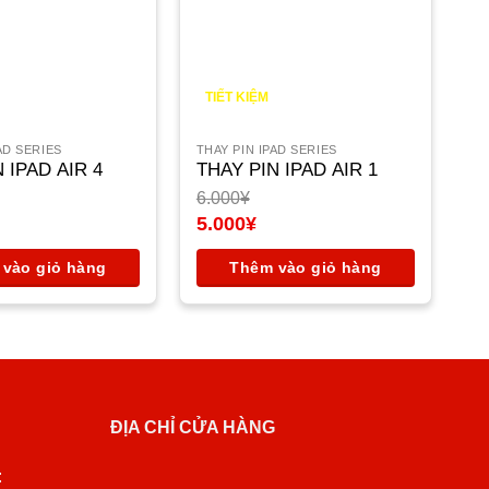
TIẾT KIỆM
1.000
¥
AD SERIES
THAY PIN IPAD SERIES
 IPAD AIR 4
THAY PIN IPAD AIR 1
6.000
¥
Giá
5.000
¥
gốc
Giá
là:
hiện
vào giỏ hàng
Thêm vào giỏ hàng
6.000¥.
tại
là:
5.000¥.
ĐỊA CHỈ CỬA HÀNG
: