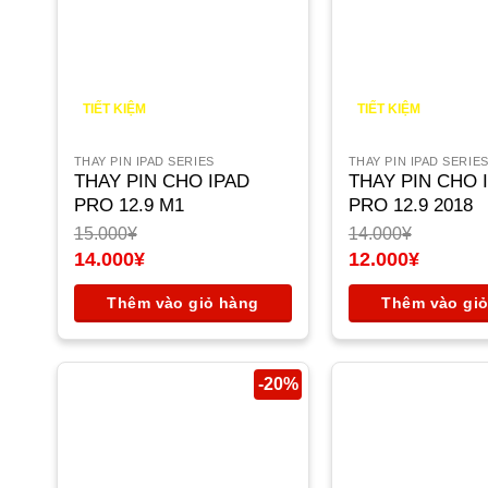
TIẾT KIỆM
TIẾT KIỆM
1.000
¥
2.000
¥
THAY PIN IPAD SERIES
THAY PIN IPAD SERIE
THAY PIN CHO IPAD
THAY PIN CHO 
PRO 12.9 M1
PRO 12.9 2018
15.000
¥
14.000
¥
Giá
Giá
14.000
¥
12.000
¥
gốc
Giá
gốc
Giá
là:
hiện
là:
hiện
Thêm vào giỏ hàng
Thêm vào gi
15.000¥.
tại
14.000¥.
tại
là:
là:
14.000¥.
12.000¥.
-20%