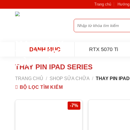
Bỏ
Trang chủ
Hướng 
qua
nội
Tìm
dung
kiếm:
DANH MỤC
RTX 5070 Ti
THAY PIN IPAD SERIES
TRANG CHỦ
/
SHOP SỬA CHỮA
/
THAY PIN IPAD
BỘ LỌC TÌM KIẾM
-7%