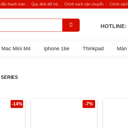
dẫn thanh toán
Quy định đổi trả
Chính sách vận chuyển
Chính sác
HOTLINE: 
Mac Mini M4
Iphone 16e
Thinkpad
Màn 
 SERIES
-14%
-7%