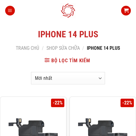
Bỏ
qua
nội
dung
IPHONE 14 PLUS
TRANG CHỦ
/
SHOP SỬA CHỮA
/
IPHONE 14 PLUS
BỘ LỌC TÌM KIẾM
-22%
-22%