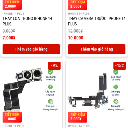
TIẾT KIỆM
TIẾT KIỆM
2.000
¥
2.000
¥
IPHONE 14 PLUS
IPHONE 14 PLUS
THAY LOA TRONG IPHONE 14
THAY CAMERA TRƯỚC IPHONE 14
PLUS
PLUS
9.000
¥
12.000
¥
Giá
Giá
7.000
¥
10.000
¥
gốc
Giá
gốc
Giá
là:
hiện
là:
hiện
Thêm vào giỏ hàng
Thêm vào giỏ hàng
9.000¥.
tại
12.000¥.
tại
là:
là:
7.000¥.
10.000¥.
-9%
-15%
TIẾT KIỆM
TIẾT KIỆM
1.000
¥
2.000
¥
IPHONE 14 PLUS
IPHONE 14 PLUS