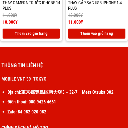
THAY CAMERA TRƯỚC IPHONE 14
THAY CÁP SẠC USB IPHONE 1４
PLUS
PLUS
11.000
¥
13.000
¥
Giá
Giá
10.000
¥
11.000
¥
gốc
Giá
gốc
Giá
là:
hiện
là:
hiện
Thêm vào giỏ hàng
Thêm vào giỏ hàng
11.000¥.
tại
13.000¥.
tại
là:
là:
10.000¥.
11.000¥.
THÔNG TIN LIÊN HỆ
MOBILE VNT 39 TOKYO
Địa chỉ:東京都豊島区南大塚3－32‐7 Mets Otsuka 302
Điện thoại: 080 9426 4661
Zalo: 84 982 020 082
CHÍNH SÁCH VÀ HỖ TRỢ