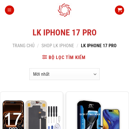
Bỏ
qua
nội
dung
LK IPHONE 17 PRO
TRANG CHỦ
/
SHOP LK IPHONE
/
LK IPHONE 17 PRO
BỘ LỌC TÌM KIẾM