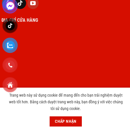
ĐỊA CHỈ CỬA HÀNG
Trang web này sử dụng cookie để mang đến cho bạn trải nghiệm duyệt
Copyright 2026 © cameravnt39.com
web tốt hơn. Bằng cách duyệt trang web này, bạn đồng ý với việc chúng
tôi sử dụng cookie.
CHƯƠNG TRÌNH TRI ÂN KHÁCH HÀNG THAY PIN IPHONE CHỈ 3999
円
Bỏ qua
CHẤP NHẬN