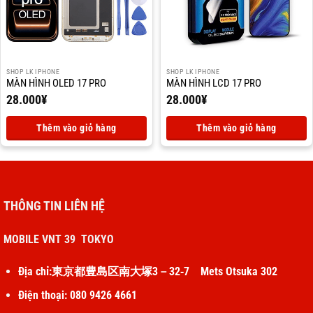
SHOP LK IPHONE
SHOP LK IPHONE
MÀN HÌNH OLED 17 PRO
MÀN HÌNH LCD 17 PRO
28.000
¥
28.000
¥
Thêm vào giỏ hàng
Thêm vào giỏ hàng
THÔNG TIN LIÊN HỆ
MOBILE VNT 39 TOKYO
Địa chỉ:東京都豊島区南大塚3－32‐7 Mets Otsuka 302
Điện thoại: 080 9426 4661