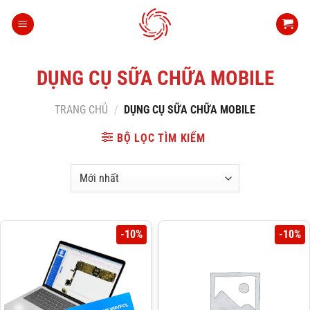
Bỏ
qua
nội
dung
DỤNG CỤ SỮA CHỮA MOBILE
TRANG CHỦ
/
DỤNG CỤ SỮA CHỮA MOBILE
BỘ LỌC TÌM KIẾM
-10%
-10%