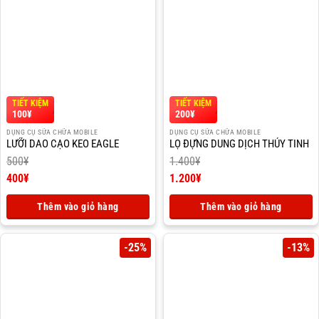
TIẾT KIỆM
TIẾT KIỆM
100
¥
200
¥
DỤNG CỤ SỮA CHỮA MOBILE
DỤNG CỤ SỮA CHỮA MOBILE
LƯỠI DAO CẠO KEO EAGLE
LỌ ĐỰNG DUNG DỊCH THỦY TINH
500
¥
1.400
¥
Giá
Giá
400
¥
1.200
¥
gốc
Giá
gốc
Giá
là:
hiện
là:
hiện
Thêm vào giỏ hàng
Thêm vào giỏ hàng
500¥.
tại
1.400¥.
tại
là:
là:
400¥.
1.200¥.
-25%
-13%