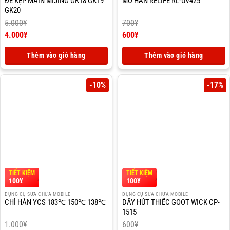
ĐẾ KẸP MAIN MIJING GK18 GK19
MỠ HÀN RELIFE RL-UV425
GK20
5.000
¥
700
¥
Giá
Giá
4.000
¥
600
¥
gốc
Giá
gốc
Giá
là:
hiện
là:
hiện
Thêm vào giỏ hàng
Thêm vào giỏ hàng
5.000¥.
tại
700¥.
tại
là:
là:
4.000¥.
600¥.
-10%
-17%
TIẾT KIỆM
TIẾT KIỆM
100
¥
100
¥
DỤNG CỤ SỮA CHỮA MOBILE
DỤNG CỤ SỮA CHỮA MOBILE
CHÌ HÀN YCS 183℃ 150℃ 138℃
DÂY HÚT THIẾC GOOT WICK CP-
1515
1.000
¥
600
¥