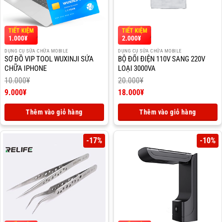
TIẾT KIỆM
TIẾT KIỆM
1.000
¥
2.000
¥
DỤNG CỤ SỮA CHỮA MOBILE
DỤNG CỤ SỮA CHỮA MOBILE
SƠ ĐỒ VIP TOOL WUXINJI SỬA
BỘ ĐỔI ĐIỆN 110V SANG 220V
CHỮA IPHONE
LOẠI 3000VA
10.000
¥
20.000
¥
Giá
Giá
9.000
¥
18.000
¥
gốc
Giá
gốc
Giá
là:
hiện
là:
hiện
Thêm vào giỏ hàng
Thêm vào giỏ hàng
10.000¥.
tại
20.000¥.
tại
là:
là:
9.000¥.
18.000¥.
-17%
-10%