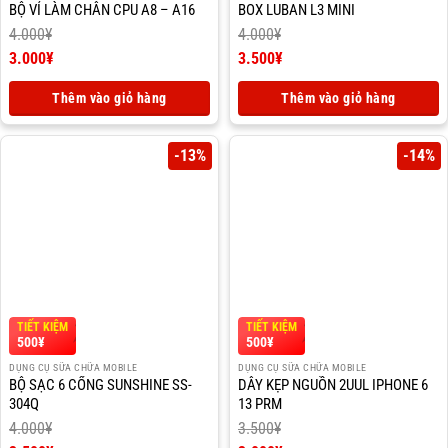
BỘ VỈ LÀM CHÂN CPU A8 – A16
BOX LUBAN L3 MINI
4.000
¥
4.000
¥
Giá
Giá
3.000
¥
3.500
¥
gốc
Giá
gốc
Giá
là:
hiện
là:
hiện
Thêm vào giỏ hàng
Thêm vào giỏ hàng
4.000¥.
tại
4.000¥.
tại
là:
là:
3.000¥.
3.500¥.
-13%
-14%
TIẾT KIỆM
TIẾT KIỆM
500
¥
500
¥
DỤNG CỤ SỮA CHỮA MOBILE
DỤNG CỤ SỮA CHỮA MOBILE
BỘ SẠC 6 CỔNG SUNSHINE SS-
DÂY KẸP NGUỒN 2UUL IPHONE 6
304Q
13 PRM
4.000
¥
3.500
¥