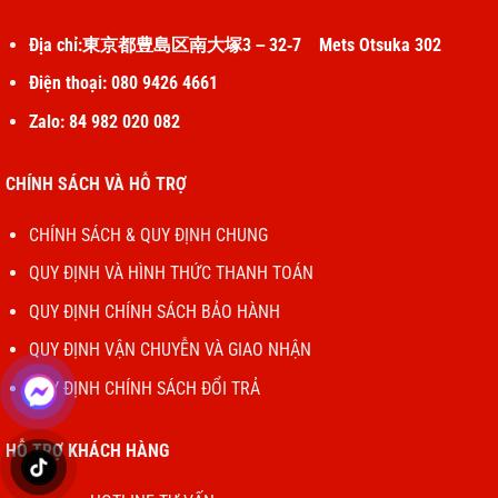
Địa chỉ:東京都豊島区南大塚3－32‐7 Mets Otsuka 302
Điện thoại: 080 9426 4661
Zalo: 84 982 020 082
CHÍNH SÁCH VÀ HỖ TRỢ
CHÍNH SÁCH & QUY ĐỊNH CHUNG
QUY ĐỊNH VÀ HÌNH THỨC THANH TOÁN
QUY ĐỊNH CHÍNH SÁCH BẢO HÀNH
QUY ĐỊNH VẬN CHUYỄN VÀ GIAO NHẬN
QUY ĐỊNH CHÍNH SÁCH ĐỔI TRẢ
HỖ TRỢ KHÁCH HÀNG