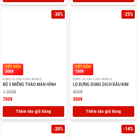
600¥.
tại
2.500¥.
tại
là:
là:
500¥.
2.000¥.
-30%
-25%
TIẾT KIỆM
TIẾT KIỆM
300
¥
100
¥
DỤNG CỤ SỮA CHỮA MOBILE
DỤNG CỤ SỮA CHỮA MOBILE
BỘ 5 MIẾNG THÁO MÀN HÌNH
LỌ ĐỰNG DUNG DỊCH ĐẦU KIM
1.000
¥
400
¥
Giá
Giá
700
¥
300
¥
gốc
Giá
gốc
Giá
là:
hiện
là:
hiện
Thêm vào giỏ hàng
Thêm vào giỏ hàng
1.000¥.
tại
400¥.
tại
là:
là:
700¥.
300¥.
-20%
-14%