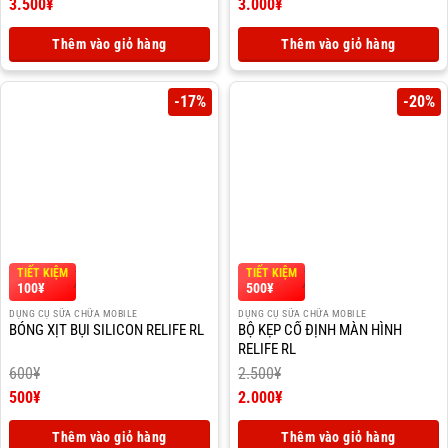
Giá
Giá
3.500
¥
3.000
¥
gốc
Giá
gốc
Giá
là:
hiện
là:
hiện
Thêm vào giỏ hàng
Thêm vào giỏ hàng
4.000¥.
tại
3.500¥.
tại
là:
là:
3.500¥.
3.000¥.
-17%
-20%
TIẾT KIỆM
TIẾT KIỆM
100
¥
500
¥
DỤNG CỤ SỮA CHỮA MOBILE
DỤNG CỤ SỮA CHỮA MOBILE
BÓNG XỊT BỤI SILICON RELIFE RL
BỘ KẸP CỐ ĐỊNH MÀN HÌNH
RELIFE RL
600
¥
2.500
¥
Giá
Giá
500
¥
2.000
¥
gốc
Giá
gốc
Giá
là:
hiện
là:
hiện
Thêm vào giỏ hàng
Thêm vào giỏ hàng