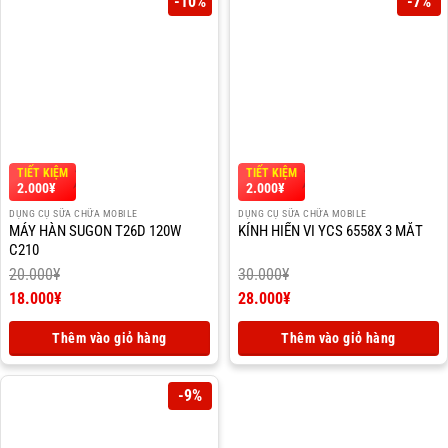
-10%
-7%
TIẾT KIỆM
TIẾT KIỆM
2.000
¥
2.000
¥
DỤNG CỤ SỮA CHỮA MOBILE
DỤNG CỤ SỮA CHỮA MOBILE
MÁY HÀN SUGON T26D 120W
KÍNH HIỂN VI YCS 6558X 3 MẮT
C210
20.000
¥
30.000
¥
Giá
Giá
18.000
¥
28.000
¥
gốc
Giá
gốc
Giá
là:
hiện
là:
hiện
Thêm vào giỏ hàng
Thêm vào giỏ hàng
20.000¥.
tại
30.000¥.
tại
là:
là:
18.000¥.
28.000¥.
-9%