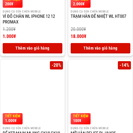
200
¥
2.000
¥
DỤNG CỤ SỮA CHỮA MOBILE
DỤNG CỤ SỮA CHỮA MOBILE
VỈ ĐỔ CHÂN WL IPHONE 12 12
TRẠM HÀN ĐẾ NHIỆT WL HT007
PROMAX
1.200
¥
20.000
¥
Giá
Giá
1.000
¥
18.000
¥
gốc
Giá
gốc
Giá
là:
hiện
là:
hiện
Thêm vào giỏ hàng
Thêm vào giỏ hàng
1.200¥.
tại
20.000¥.
tại
là:
là:
1.000¥.
18.000¥.
-20%
-14%
TIẾT KIỆM
TIẾT KIỆM
1.000
¥
100
¥
DỤNG CỤ SỮA CHỮA MOBILE
DỤNG CỤ SỮA CHỮA MOBILE