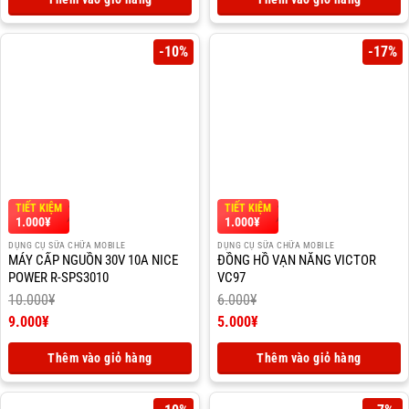
15.000¥.
tại
10.000¥.
tại
là:
là:
13.000¥.
8.000¥.
-10%
-17%
TIẾT KIỆM
TIẾT KIỆM
1.000
¥
1.000
¥
DỤNG CỤ SỮA CHỮA MOBILE
DỤNG CỤ SỮA CHỮA MOBILE
MÁY CẤP NGUỒN 30V 10A NICE
ĐỒNG HỒ VẠN NĂNG VICTOR
POWER R-SPS3010
VC97
10.000
¥
6.000
¥
Giá
Giá
9.000
¥
5.000
¥
gốc
Giá
gốc
Giá
là:
hiện
là:
hiện
Thêm vào giỏ hàng
Thêm vào giỏ hàng
10.000¥.
tại
6.000¥.
tại
là:
là:
9.000¥.
5.000¥.