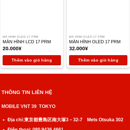
MÀ HÌNH OLED 17 PRM
MÀ HÌNH OLED 17 PRM
MÀN HÌNH LCD 17 PRM
MÀN HÌNH OLED 17 PRM
20.000
¥
32.000
¥
Thêm vào giỏ hàng
Thêm vào giỏ hàng
THÔNG TIN LIÊN HỆ
MOBILE VNT 39 TOKYO
Địa chỉ:東京都豊島区南大塚3－32‐7 Mets Otsuka 302
Điện thoại: 080 9426 4661