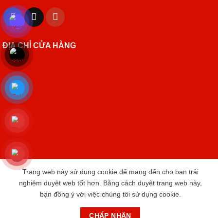
ĐỊA CHỈ CỬA HÀNG
Trang web này sử dụng cookie để mang đến cho bạn trải
Copyright 2026 © cameravnt39.com
nghiệm duyệt web tốt hơn. Bằng cách duyệt trang web này,
bạn đồng ý với việc chúng tôi sử dụng cookie.
CHƯƠNG TRÌNH TRI ÂN KHÁCH HÀNG THAY PIN
IPHONE CHỈ 3999 円
Bỏ qua
CHẤP NHẬN