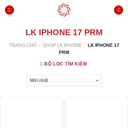
Bỏ
qua
nội
dung
LK IPHONE 17 PRM
TRANG CHỦ
/
SHOP LK IPHONE
/
LK IPHONE 17
PRM
BỘ LỌC TÌM KIẾM