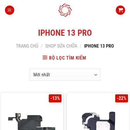
Bỏ
qua
nội
dung
IPHONE 13 PRO
TRANG CHỦ
/
SHOP SỬA CHỮA
/
IPHONE 13 PRO
BỘ LỌC TÌM KIẾM
-13%
-22%