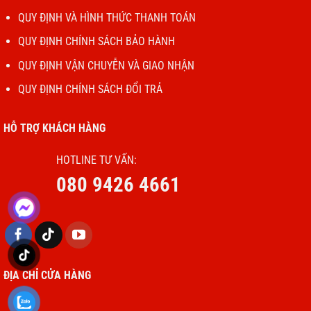
QUY ĐỊNH VÀ HÌNH THỨC THANH TOÁN
QUY ĐỊNH CHÍNH SÁCH BẢO HÀNH
QUY ĐỊNH VẬN CHUYỄN VÀ GIAO NHẬN
QUY ĐỊNH CHÍNH SÁCH ĐỔI TRẢ
HỖ TRỢ KHÁCH HÀNG
HOTLINE TƯ VẤN:
080 9426 4661
ĐỊA CHỈ CỬA HÀNG