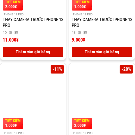
TIẾT KIỆM
TIẾT KIỆM
2.000
¥
1.000
¥
IPHONE 13 PRO
IPHONE 13 PRO
THAY CAMERA TRƯỚC IPHONE 13
THAY CAMERA TRƯỚC IPHONE 13
PRO
PRO
13.000
¥
10.000
¥
Giá
Giá
11.000
¥
9.000
¥
gốc
Giá
gốc
Giá
là:
hiện
là:
hiện
Thêm vào giỏ hàng
Thêm vào giỏ hàng
13.000¥.
tại
10.000¥.
tại
là:
là:
11.000¥.
9.000¥.
-11%
-20%
TIẾT KIỆM
TIẾT KIỆM
1.000
¥
2.000
¥
IPHONE 13 PRO
IPHONE 13 PRO