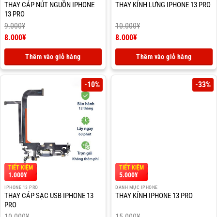
THAY CÁP NÚT NGUỒN IPHONE
THAY KÍNH LƯNG IPHONE 13 PRO
13 PRO
9.000
¥
10.000
¥
Giá
Giá
8.000
¥
8.000
¥
gốc
Giá
gốc
Giá
là:
hiện
là:
hiện
Thêm vào giỏ hàng
Thêm vào giỏ hàng
9.000¥.
tại
10.000¥.
tại
là:
là:
8.000¥.
8.000¥.
-10%
-33%
TIẾT KIỆM
TIẾT KIỆM
1.000
¥
5.000
¥
IPHONE 13 PRO
DANH MỤC IPHONE
THAY CÁP SẠC USB IPHONE 13
THAY KÍNH IPHONE 13 PRO
PRO
10.000
¥
15.000
¥