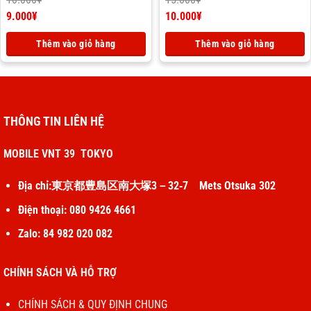
Giá
Giá
9.000
¥
10.000
¥
gốc
Giá
gốc
Giá
là:
hiện
là:
hiện
Thêm vào giỏ hàng
Thêm vào giỏ hàng
10.000¥.
tại
15.000¥.
tại
là:
là:
9.000¥.
10.000¥.
THÔNG TIN LIÊN HỆ
MOBILE VNT 39 TOKYO
Địa chỉ:東京都豊島区南大塚3－32‐7 Mets Otsuka 302
Điện thoại: 080 9426 4661
Zalo: 84 982 020 082
CHÍNH SÁCH VÀ HỖ TRỢ
CHÍNH SÁCH & QUY ĐỊNH CHUNG