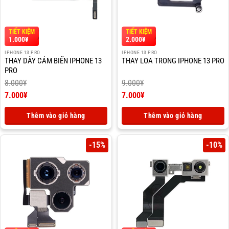
TIẾT KIỆM
TIẾT KIỆM
1.000
¥
2.000
¥
IPHONE 13 PRO
IPHONE 13 PRO
THAY DÂY CẢM BIẾN IPHONE 13
THAY LOA TRONG IPHONE 13 PRO
PRO
8.000
¥
9.000
¥
Giá
Giá
7.000
¥
7.000
¥
gốc
Giá
gốc
Giá
là:
hiện
là:
hiện
Thêm vào giỏ hàng
Thêm vào giỏ hàng
8.000¥.
tại
9.000¥.
tại
là:
là:
7.000¥.
7.000¥.
-15%
-10%