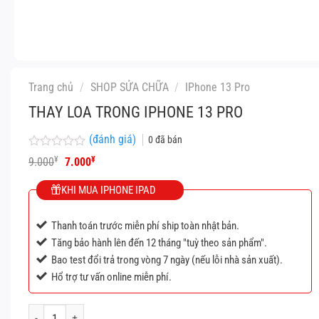
Trang chủ
/
SHOP SỬA CHỮA
/
IPhone 13 Pro
THAY LOA TRONG IPHONE 13 PRO
(đánh giá)
0
đã bán
Được
Giá
Giá
¥
¥
9.000
7.000
xếp
gốc
hiện
hạng
là:
tại
KHI MUA IPHONE IPAD
0
9.000¥.
là:
5
7.000¥.
sao
Thanh toán trước miễn phí ship toàn nhật bản.
Tăng bảo hành lên đến 12 tháng "tuỳ theo sản phẩm".
Bao test đổi trả trong vòng 7 ngày (nếu lỗi nhà sản xuất).
Hổ trợ tư vấn online miễn phí.
Thay loa trong IPhone 13 Pro số lượng