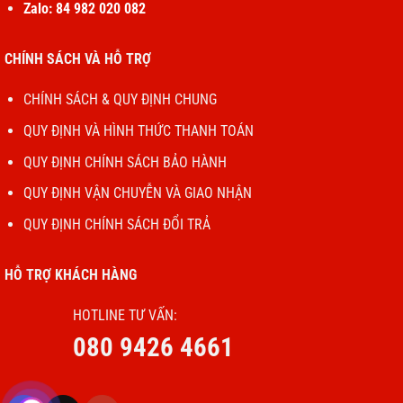
Zalo: 84 982 020 082
Khởi động lại iPhone:
CHÍNH SÁCH VÀ HỖ TRỢ
Thực hiện:
Tắt nguồn và khởi động lại thiết
bị để giải quyết các xung đột phần mềm tạm
CHÍNH SÁCH & QUY ĐỊNH CHUNG
thời.
QUY ĐỊNH VÀ HÌNH THỨC THANH TOÁN
QUY ĐỊNH CHÍNH SÁCH BẢO HÀNH
Cập nhật phần mềm:
QUY ĐỊNH VẬN CHUYỄN VÀ GIAO NHẬN
Thực hiện:
Đảm bảo iPhone đang chạy phiên
QUY ĐỊNH CHÍNH SÁCH ĐỔI TRẢ
bản iOS mới nhất bằng cách vào
Cài đặt
>
Cài
đặt chung
>
Cập nhật phần mềm
.
HỖ TRỢ KHÁCH HÀNG
Thay loa trong IPhone 13 Pro
HOTLINE TƯ VẤN:
080 9426 4661