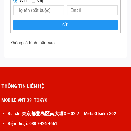
Anh
Chị
Loại bỏ nước khỏi loa:
GỬI
Thực hiện:
Nếu iPhone bị dính nước, bạn có
thể sử dụng âm thanh tần số thấp để đẩy
Không có bình luận nào
nước ra khỏi loa. Có thể tìm kiếm các video
hoặc ứng dụng chuyên dụng cho mục đích
này.
Kiểm tra cài đặt âm thanh:
THÔNG TIN LIÊN HỆ
Thực hiện:
Đảm bảo iPhone không ở chế độ
im lặng và âm lượng được đặt ở mức phù
MOBILE VNT 39 TOKYO
hợp. Kiểm tra nút gạt âm thanh bên cạnh
Địa chỉ:東京都豊島区南大塚3－32‐7 Mets Otsuka 302
thiết bị và tăng âm lượng bằng các phím vật
lý.
Điện thoại: 080 9426 4661