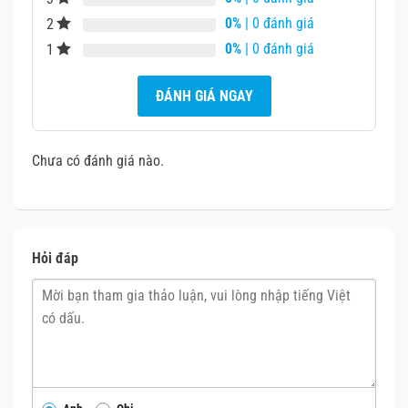
0%
| 0 đánh giá
2
0%
| 0 đánh giá
1
ĐÁNH GIÁ NGAY
Chưa có đánh giá nào.
Thay loa trong IPhone 13 Pro
Cách khắc phục
Hỏi đáp
Vệ sinh loa:
Thực hiện:
Sử dụng cọ mềm hoặc tăm bông
để nhẹ nhàng làm sạch khe loa, loại bỏ bụi
bẩn và mảnh vụn. Tránh sử dụng vật cứng để
không làm hỏng màng loa.