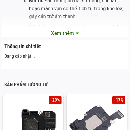
Mô tả:
Sau thời gian dài sử dụng, bụi bẩn
hoặc mảnh vụn có thể tích tụ trong khe loa,
gây cản trở âm thanh.
Dấu hiệu:
Âm thanh bị nghẹt, rè hoặc nhỏ hơn
Xem thêm
bình thường.
Thông tin chi tiết
Tiếp xúc với nước hoặc độ ẩm cao:
Đang cập nhật...
Mô tả:
Phone bị dính nước hoặc sử dụng
trong môi trường ẩm ướt có thể làm hỏng
các linh kiện bên trong loa.
SẢN PHẨM TƯƠNG TỰ
Dấu hiệu:
Loa không phát ra âm thanh hoặc
âm thanh bị méo.
-20%
-17%
Lỗi phần mềm: