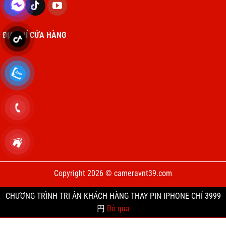
ĐỊA CHỈ CỬA HÀNG
Đặt lại cài đặt:
Thực hiện:
Nếu vấn đề vẫn tiếp tục, bạn có
thể đặt lại tất cả cài đặt bằng cách vào
Cài
Copyright 2026 © cameravnt39.com
đặt
>
Cài đặt chung
>
Đặt lại
>
Đặt lại tất cả
cài đặt
. Lưu ý: Thao tác này không xóa dữ
CHƯƠNG TRÌNH TRI ÂN KHÁCH HÀNG THAY PIN IPHONE CHỈ 3999
liệu cá nhân nhưng sẽ đặt lại các cài đặt hệ
円
Bỏ qua
thống về mặc định.