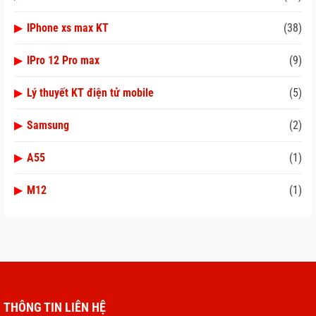
▶
IPhone xs max KT
(38)
▶
IPro 12 Pro max
(9)
▶
Lý thuyết KT điện tử mobile
(5)
▶
Samsung
(2)
▶
A55
(1)
▶
M12
(1)
THÔNG TIN LIÊN HỆ