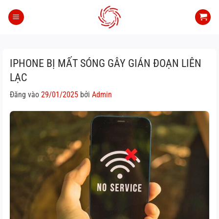
Bỏ
qua
nội
dung
IPHONE BỊ MẤT SÓNG GÂY GIÁN ĐOẠN LIÊN
LẠC
Đăng vào
29/01/2025
bởi
Admin