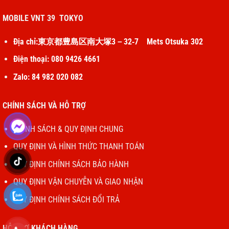
MOBILE VNT 39 TOKYO
Địa chỉ:東京都豊島区南大塚3－32‐7 Mets Otsuka 302
Điện thoại: 080 9426 4661
Zalo: 84 982 020 082
CHÍNH SÁCH VÀ HỖ TRỢ
CHÍNH SÁCH & QUY ĐỊNH CHUNG
QUY ĐỊNH VÀ HÌNH THỨC THANH TOÁN
QUY ĐỊNH CHÍNH SÁCH BẢO HÀNH
QUY ĐỊNH VẬN CHUYỄN VÀ GIAO NHẬN
QUY ĐỊNH CHÍNH SÁCH ĐỔI TRẢ
HỖ TRỢ KHÁCH HÀNG