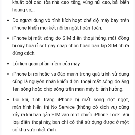
khuất bởi các tòa nhà cao tầng, vùng núi cao, bãi biển
hoang sơ,…
Do người dùng vô tình kích hoạt chế độ máy bay trên
iPhone khiến mọi kết nối bị ngắt hoàn toàn.
iPhone bị mất sóng do SIM điện thoại hỏng, mặt đồng
bị oxy hóa rỉ sét gây chập chờn hoặc bạn lắp SIM chưa
đúng cách.
Lỗi liên quan phần mềm của máy.
iPhone bị rơi hoặc va đập mạnh trong quá trình sử dụng
cũng là nguyên nhân khiến điện thoại mất sóng do ăng
ten sóng hoặc chip sóng trên main máy bị ảnh hưởng.
Đôi khi, tình trạng iPhone bị mất sóng đột ngột,
màn hình hiển thị No Service (không có dịch vụ) cũng
xảy ra khi bạn gắn SIM vào một chiếc iPhone Lock. Với
loại điện thoại này, bạn chỉ có thể sử dụng được ở một
số khu vực nhất định.