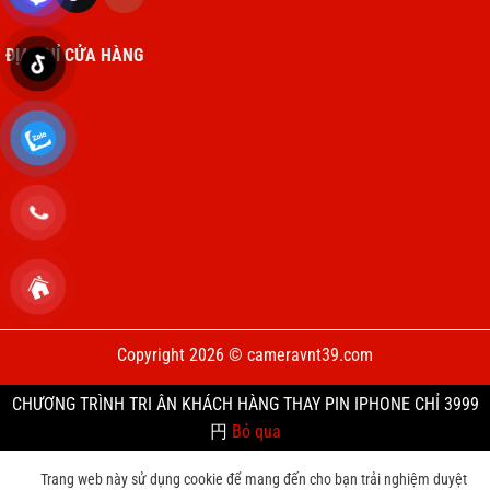
ĐỊA CHỈ CỬA HÀNG
Copyright 2026 © cameravnt39.com
CHƯƠNG TRÌNH TRI ÂN KHÁCH HÀNG THAY PIN IPHONE CHỈ 3999
円
Bỏ qua
Trang web này sử dụng cookie để mang đến cho bạn trải nghiệm duyệt