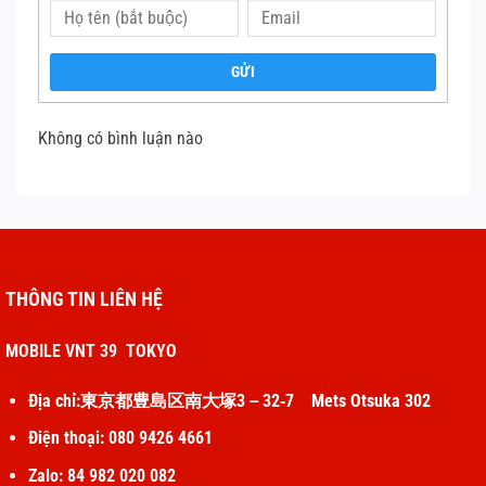
Pro bị nứt, bị phồng,….Khi gặp tình trạng này cần ngưng
sử dụng và thay pin ngay vì pin bị phồng rộp có thể dễ
bị cháy nổ.
GỬI
Thay pin iphone 13 Pro
Không có bình luận nào
THÔNG TIN LIÊN HỆ
MOBILE VNT 39 TOKYO
Địa chỉ:東京都豊島区南大塚3－32‐7 Mets Otsuka 302
Điện thoại: 080 9426 4661
Zalo: 84 982 020 082