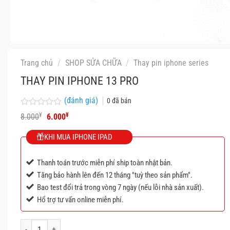
Trang chủ
/
SHOP SỬA CHỮA
/
Thay pin iphone series
THAY PIN IPHONE 13 PRO
(đánh giá)
0
đã bán
Được
Giá
Giá
¥
¥
8.000
6.000
xếp
gốc
hiện
hạng
là:
tại
KHI MUA IPHONE IPAD
0
8.000¥.
là:
5
6.000¥.
sao
Thanh toán trước miễn phí ship toàn nhật bản.
Tăng bảo hành lên đến 12 tháng "tuỳ theo sản phẩm".
Bao test đổi trả trong vòng 7 ngày (nếu lỗi nhà sản xuất).
Hổ trợ tư vấn online miễn phí.
Thay pin iphone 13 Pro số lượng