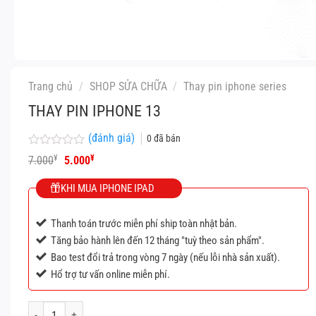
Trang chủ
/
SHOP SỬA CHỮA
/
Thay pin iphone series
THAY PIN IPHONE 13
(đánh giá)
0
đã bán
Được
Giá
Giá
¥
¥
7.000
5.000
xếp
gốc
hiện
hạng
là:
tại
KHI MUA IPHONE IPAD
0
7.000¥.
là:
5
5.000¥.
sao
Thanh toán trước miễn phí ship toàn nhật bản.
Tăng bảo hành lên đến 12 tháng "tuỳ theo sản phẩm".
Bao test đổi trả trong vòng 7 ngày (nếu lỗi nhà sản xuất).
Hổ trợ tư vấn online miễn phí.
Thay pin iphone 13 số lượng