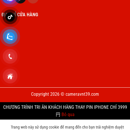
ĐỊA CHỈ CỬA HÀNG
Copyright 2026 © cameravnt39.com
CHƯƠNG TRÌNH TRI ÂN KHÁCH HÀNG THAY PIN IPHONE CHỈ 3999
円
Bỏ qua
Trang web này sử dụng cookie để mang đến cho bạn trải nghiệm duyệt