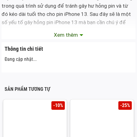
trong quá trình sử dụng để tránh gây hư hỏng pin và từ
đó kéo dài tuổi thọ cho pin iPhone 13. Sau đây sẽ là một
số yếu tố gây hỏng pin iPhone 13 mà bạn cần chú ý để
phòng tránh.
Xem thêm
Thứ nhất là ứng dụng chạy ngầm
: Đặc trưng của
Thông tin chi tiết
iPhone (cũng như hầu hết smartphone ngày nay) đều là
Đang cập nhật...
duy trì một số ứng dụng chạy ngầm, từ đó khiến cho
điện thoại tiêu hao năng lượng ngoài ý muốn, lâu dần
sẽ ảnh hưởng đến tuổi thọ pin và bạn phải
thay pin
iPhone chính hãng
ngay. Với iPhone, bạn có thể kiểm
SẢN PHẨM TƯƠNG TỰ
tra các ứng dụng chạy ngầm và tắt chúng bằng cách
vào theo thứ tự sau: Cài đặt -> Cài đặt chung -> Làm
-10%
-25%
mới ứng dụng trong nền (Background App Refresh) và
chỉ cần chọn Off.
Thứ hai là những kết nối không cần thiết
: Rất nhiều