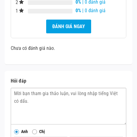
0%
| 0 đánh giá
2
13 bị va đập hoặc tiếp xúc mạnh với bề mặt cứng, phần
0%
| 0 đánh giá
1
cứng bên trong máy sẽ bị ảnh hưởng nghiêm trọng.
Đặc biệt là pin iPhone 13 có thể bị nứt mẻ hoặc sứt rời
ĐÁNH GIÁ NGAY
khỏi máy, đòi hỏi can thiệp phần cứng nếu nghiêm
trọng.
Chưa có đánh giá nào.
Thay pin iphone 13
Các bước giúp kéo dài thời lượng pin iPhone 13
Thay pin iphone 13
Hỏi đáp
Trước khi đi vào từng bước cụ thể giúp kéo dài thời lượng
pin iPhone 13, điều quan trọng bạn cần biết đó là những
việc làm giúp duy trì tuổi thọ pin bền lâu như sau:
Né tránh nhiệt độ khắc nghiệt, tránh đặt iPhone ở nơi
quá nóng hoặc quá lạnh.
Anh
Chị