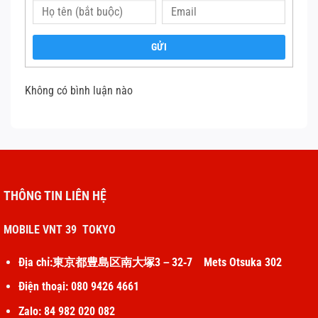
Giảm thiểu tối đa lần sạc lên 100%, hoặc những lần
dùng đến cạn pin 0% vì chúng sẽ giảm thiểu tuổi thọ
GỬI
pin.
Đó là hai điều bạn cần lưu ý để giữ tuổi thọ pin iPhone 13
Không có bình luận nào
ổn định. Về những cách kéo dài thời lượng pin iPhone 13,
bạn có thể tham khảo sau đây.
Cập nhật iOS lên bản mới. Apple luôn tung ra những bản
cập nhật phần mềm thường xuyên để vá lỗi và giữ độ
THÔNG TIN LIÊN HỆ
tương thích. Vì thế hãy đảm bảo iPhone 13 của bạn
luôn được giữ cập nhật phần mềm.
MOBILE VNT 39 TOKYO
Kích hoạt chế độ Tiết kiệm pin. Bạn có thể kích hoạt
Địa chỉ:東京都豊島区南大塚3－32‐7 Mets Otsuka 302
chế độ này bằng cách vào Cài đặt -> Pin -> Chế độ tiết
kiệm pin.
Điện thoại: 080 9426 4661
Tắt kết nối không cần thiết và giảm độ sáng màn hình.
Zalo: 84 982 020 082