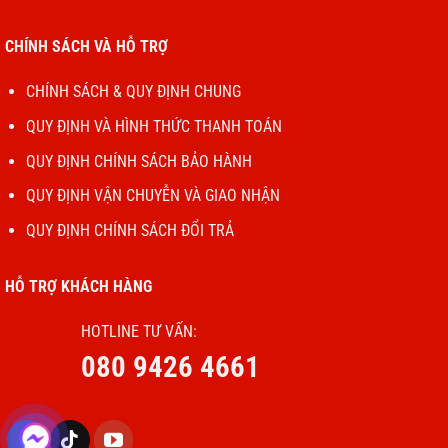
Đây là hai cách cơ bản để giúp tiết kiệm pin iPhone 13
nói riêng và các dòng smartphone nói chung.
CHÍNH SÁCH VÀ HỖ TRỢ
Nếu bạn chơi game, hãy giảm cấu hình đồ họa xuống
CHÍNH SÁCH & QUY ĐỊNH CHUNG
mức trung bình – thấp để phần cứng của iPhone 13
QUY ĐỊNH VÀ HÌNH THỨC THANH TOÁN
không phải tiêu hao nhiều năng lượng để vận hành.
QUY ĐỊNH CHÍNH SÁCH BẢO HÀNH
Tắt đi tùy chọn tự động update ứng dụng của máy. Rất
QUY ĐỊNH VẬN CHUYỄN VÀ GIAO NHẬN
đơn giản chỉ cần vào Cài đặt -> App Store -> Cập nhật
ứng dụng và chọn cần gạt tắt ở mục này.
QUY ĐỊNH CHÍNH SÁCH ĐỔI TRẢ
HỖ TRỢ KHÁCH HÀNG
HOTLINE TƯ VẤN:
080 9426 4661