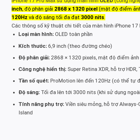
iPhone 17 Pro Max sử dụng màn hình
OLED
(công nghệ
inch
, độ phân giải
2868 x 1320 pixel
(mật độ điểm ảnh 
120Hz
và độ sáng tối đa đạt
3000 nits
.
Các thông số kỹ thuật chi tiết của màn hình iPhone 1
Loại màn hình:
OLED toàn phần
Kích thước:
6,9 inch (theo đường chéo)
Độ phân giải:
2868 × 1320 pixels, mật độ điểm ảnh
Công nghệ hiển thị:
Super Retina XDR, hỗ trợ HDR, 
Tần số quét:
ProMotion lên đến 120Hz (có thể tự đ
Độ sáng:
Tối đa lên tới 3000 nits (khi sử dụng ngoài
Tính năng phụ trợ:
Viền siêu mỏng, hỗ trợ Always-O
Island