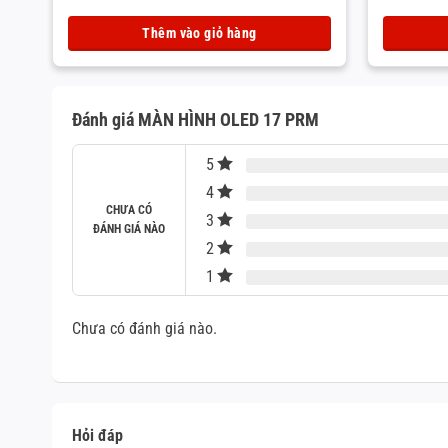
gốc
Giá
gốc
Giá
là:
hiện
là:
hiện
Thêm vào giỏ hàng
5.000¥.
tại
5.000¥.
tại
là:
là:
4.500¥.
4.500¥.
Đánh giá MÀN HÌNH OLED 17 PRM
5
4
CHƯA CÓ
3
ĐÁNH GIÁ NÀO
2
1
Chưa có đánh giá nào.
Hỏi đáp