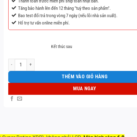
Thanh toán trước miễn phí ship toàn nhật bản.
Tăng bảo hành lên đến 12 tháng "tuỳ theo sản phẩm".
Bao test đổi trả trong vòng 7 ngày (nếu lỗi nhà sản xuất).
Hổ trợ tư vấn online miễn phí.
Kết thúc sau
MÀN HÌNH OLED 17 PRM số lượng
THÊM VÀO GIỎ HÀNG
MUA NGAY