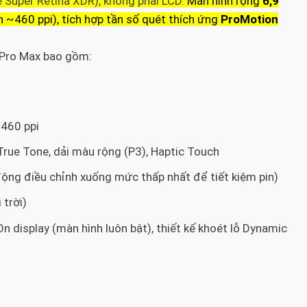
 Super Retina XDR), không phải LCD.
Màn hình rộng
6,9
~460 ppi), tích hợp tần số quét thích ứng
ProMotion
7 Pro Max bao gồm:
 460 ppi
True Tone, dải màu rộng (P3), Haptic Touch
ộng điều chỉnh xuống mức thấp nhất để tiết kiệm pin)
 trời)
n display (màn hình luôn bật), thiết kế khoét lỗ Dynamic