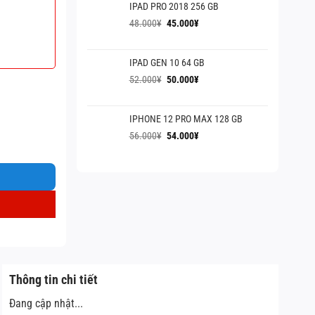
IPAD PRO 2018 256 GB
60.000¥.
là:
55.000¥.
Giá
Giá
48.000
¥
45.000
¥
gốc
hiện
là:
tại
IPAD GEN 10 64 GB
48.000¥.
là:
45.000¥.
Giá
Giá
52.000
¥
50.000
¥
gốc
hiện
là:
tại
IPHONE 12 PRO MAX 128 GB
52.000¥.
là:
50.000¥.
Giá
Giá
56.000
¥
54.000
¥
gốc
hiện
là:
tại
56.000¥.
là:
54.000¥.
Thông tin chi tiết
Đang cập nhật...