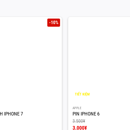
-10%
TIẾT KIỆM
500
¥
APPLE
H IPHONE 7
PIN IPHONE 6
3.500
¥
Giá
3.000
¥