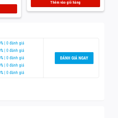
g
Gi
Thêm vào giỏ hàng
là:
hi
5.
tạ
là:
4.
0%
| 0 đánh giá
0%
| 0 đánh giá
0%
| 0 đánh giá
ĐÁNH GIÁ NGAY
0%
| 0 đánh giá
0%
| 0 đánh giá