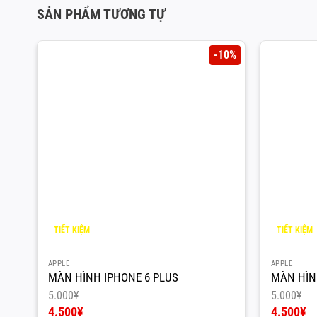
SẢN PHẨM TƯƠNG TỰ
-10%
TIẾT KIỆM
TIẾT KIỆM
500
¥
500
¥
APPLE
APPLE
MÀN HÌNH IPHONE 6 PLUS
MÀN HÌN
5.000
¥
5.000
¥
Giá
Giá
4.500
¥
4.500
¥