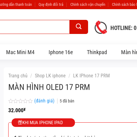
ướng dẫn thanh toán
Quy định đổi trả
Chính sách vận chuyển
Chính sách bảo
HOTLINE: 
Mac Mini M4
Iphone 16e
Thinkpad
Màn hì
Trang chủ
/
Shop LK iphone
/
LK IPhone 17 PRM
MÀN HÌNH OLED 17 PRM
(đánh giá)
5
đã bán
Được
32.000
¥
xếp
hạng
KHI MUA IPHONE IPAD
0
5
sao