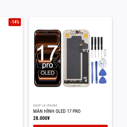
-14%
T
5
SHOP LK IPHONE
AP
MÀN HÌNH OLED 17 PRO
M
28.000
¥
5.
Gi
4