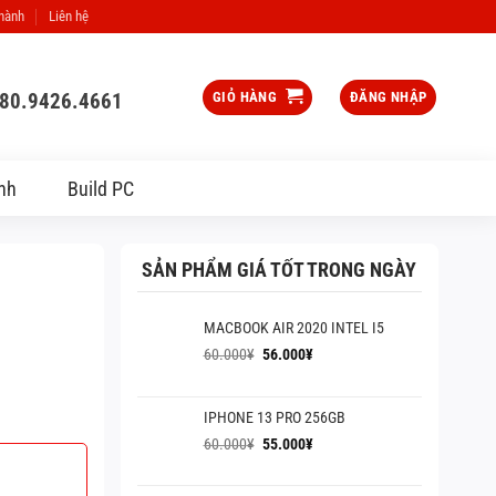
 hành
Liên hệ
080.9426.4661
GIỎ HÀNG
ĐĂNG NHẬP
nh
Build PC
SẢN PHẨM GIÁ TỐT TRONG NGÀY
MACBOOK AIR 2020 INTEL I5
Giá
Giá
60.000
¥
56.000
¥
gốc
hiện
là:
tại
60.000¥.
là:
IPHONE 13 PRO 256GB
56.000¥.
Giá
Giá
60.000
¥
55.000
¥
gốc
hiện
là:
tại