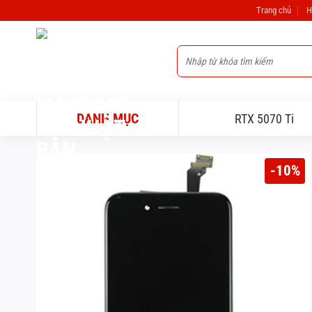
Bỏ
Trang chủ
H
qua
nội
Tìm
dung
kiếm:
DANH MỤC
RTX 5070 Ti
-10%