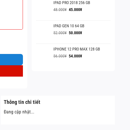
IPAD PRO 2018 256 GB
60.000¥.
là:
55.000¥.
Giá
Giá
48.000
¥
45.000
¥
gốc
hiện
là:
tại
IPAD GEN 10 64 GB
48.000¥.
là:
45.000¥.
Giá
Giá
52.000
¥
50.000
¥
gốc
hiện
là:
tại
IPHONE 12 PRO MAX 128 GB
52.000¥.
là:
50.000¥.
Giá
Giá
56.000
¥
54.000
¥
gốc
hiện
là:
tại
56.000¥.
là:
54.000¥.
Thông tin chi tiết
Đang cập nhật...