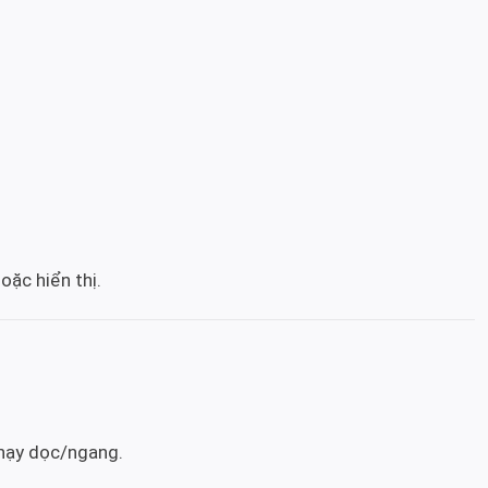
ặc hiển thị.
chạy dọc/ngang.