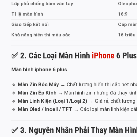
Lớp phủ chống bám vân tay
Oleopho
Tỉ lệ màn hình
16:9
Giao tiếp kết nối
Cáp màn 
Khả năng hiển thị màu sắc
16 triệu
✅
2. Các Loại Màn Hình
iPhone
6 Plus
Màn hình iphone 6 plus
🔹
Màn Zin Bóc Máy
→ Chất lượng hiển thị sắc nét n
🔹
Màn Zin Ép Kính
→ Màn hình zin nhưng đã thay kính
🔹
Màn Linh Kiện (Loại 1/Loại 2)
→ Giá rẻ, chất lượng 
🔹
Màn Oled / Incell / TFT
→ Các loại màn linh kiện cải 
✅
3. Nguyên Nhân Phải Thay Màn Hìn