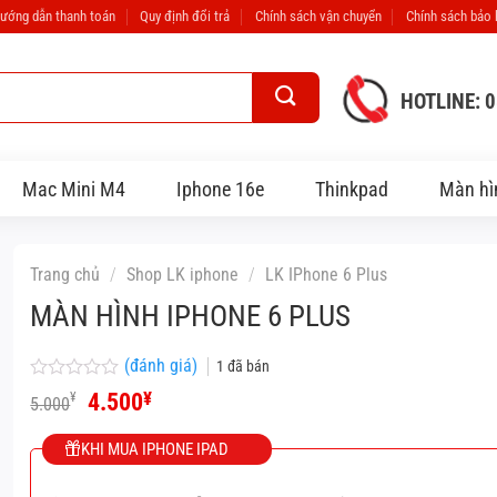
ướng dẫn thanh toán
Quy định đổi trả
Chính sách vận chuyển
Chính sách bảo
HOTLINE: 
Mac Mini M4
Iphone 16e
Thinkpad
Màn hì
Trang chủ
/
Shop LK iphone
/
LK IPhone 6 Plus
MÀN HÌNH IPHONE 6 PLUS
(đánh giá)
1
đã bán
Được
Giá
Giá
4.500
¥
¥
5.000
xếp
gốc
hiện
hạng
là:
tại
0
KHI MUA IPHONE IPAD
5.000¥.
là:
5
4.500¥.
sao