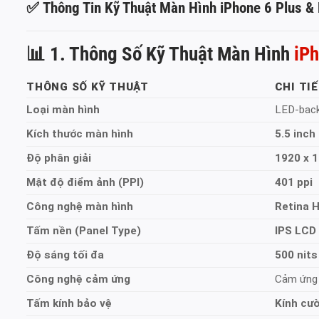
✅
Thông Tin Kỹ Thuật Màn Hình iPhone 6 Plus &
📊
1. Thông Số Kỹ Thuật Màn Hình
iP
THÔNG SỐ KỸ THUẬT
CHI TI
Loại màn hình
LED-back
Kích thước màn hình
5.5 inch
Độ phân giải
1920 x 1
Mật độ điểm ảnh (PPI)
401 ppi
Công nghệ màn hình
Retina H
Tấm nền (Panel Type)
IPS LCD
Độ sáng tối đa
500 nits
Công nghệ cảm ứng
Cảm ứng 
Tấm kính bảo vệ
Kính cườ