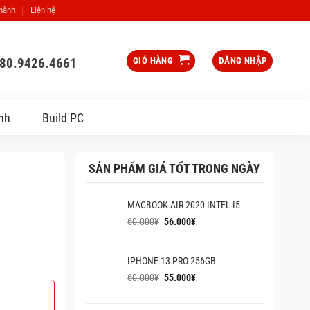
 hành
Liên hệ
080.9426.4661
GIỎ HÀNG
ĐĂNG NHẬP
nh
Build PC
SẢN PHẨM GIÁ TỐT TRONG NGÀY
MACBOOK AIR 2020 INTEL I5
Giá
Giá
60.000
¥
56.000
¥
gốc
hiện
là:
tại
60.000¥.
là:
IPHONE 13 PRO 256GB
56.000¥.
Giá
Giá
60.000
¥
55.000
¥
gốc
hiện
là:
tại