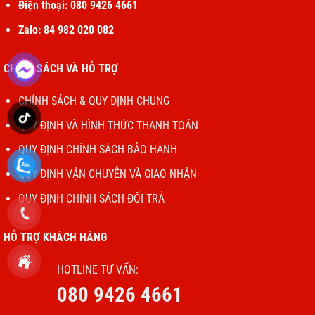
Điện thoại: 080 9426 4661
Zalo: 84 982 020 082
CHÍNH SÁCH VÀ HỖ TRỢ
CHÍNH SÁCH & QUY ĐỊNH CHUNG
QUY ĐỊNH VÀ HÌNH THỨC THANH TOÁN
QUY ĐỊNH CHÍNH SÁCH BẢO HÀNH
QUY ĐỊNH VẬN CHUYỄN VÀ GIAO NHẬN
QUY ĐỊNH CHÍNH SÁCH ĐỔI TRẢ
HỖ TRỢ KHÁCH HÀNG
HOTLINE TƯ VẤN:
080 9426 4661