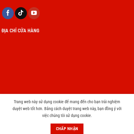
ĐỊA CHỈ CỬA HÀNG
Trang web này sử dụng cookie để mang đến cho bạn trải nghiệm
duyệt web tốt hơn. Bằng cách duyệt trang web này, bạn đồng ý với
Copyright 2026 © cameravnt39.com
việc chúng tôi sử dụng cookie.
CHƯƠNG TRÌNH TRI ÂN KHÁCH HÀNG THAY PIN IPHONE CHỈ 3999
CHẤP NHẬN
円
Bỏ qua