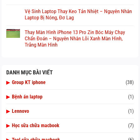
Vệ Sinh Laptop Thay Keo Tản Nhiệt – Nguyên Nhân
Laptop Bị Nóng, Đơ Lag
Thay Màn Hình iPhone 13 Pro Zin Bóc Máy Chạy
Chẩn Đoán – Nguyên Nhân Lỗi Xanh Màn Hình,
Trắng Màn Hình
DANH MỤC BÀI VIẾT
▶
Group KT iphone
(38)
▶
Bệnh án laptop
(1)
▶
Lennovo
(1)
▶
Học sữa chữa macbook
(7)
▶
Tool sữa chữa macbook
(6)