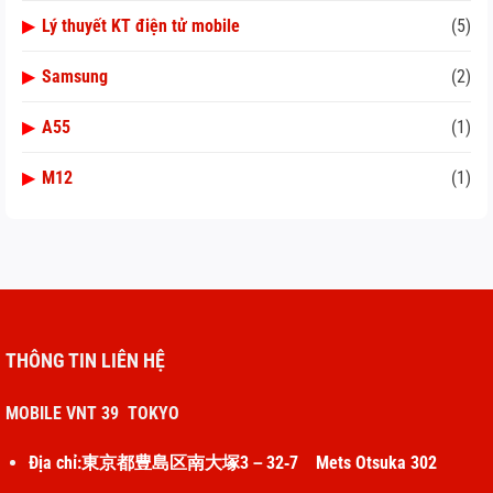
▶
Lý thuyết KT điện tử mobile
(5)
▶
Samsung
(2)
▶
A55
(1)
▶
M12
(1)
THÔNG TIN LIÊN HỆ
MOBILE VNT 39 TOKYO
Địa chỉ:東京都豊島区南大塚3－32‐7 Mets Otsuka 302