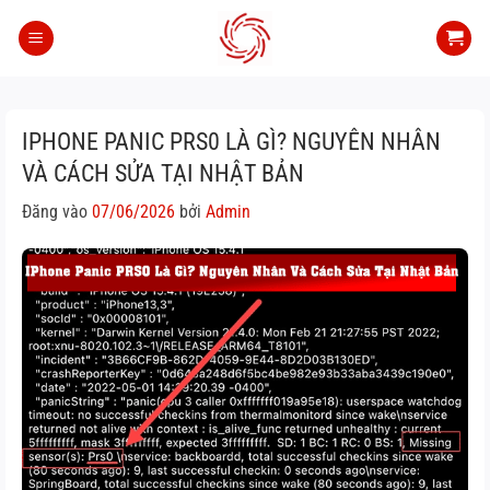
Bỏ
qua
nội
dung
IPHONE PANIC PRS0 LÀ GÌ? NGUYÊN NHÂN
VÀ CÁCH SỬA TẠI NHẬT BẢN
Đăng vào
07/06/2026
bởi
Admin