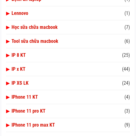
▶
Lennovo
(1)
▶
Học sữa chữa macbook
(7)
▶
Tool sữa chữa macbook
(6)
▶
IP 8 KT
(25)
▶
IP x KT
(44)
▶
IP XS LK
(24)
▶
IPhone 11 KT
(4)
▶
IPhone 11 pro KT
(3)
▶
IPhone 11 pro max KT
(9)