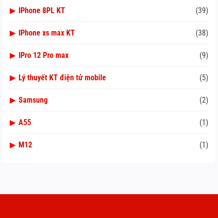
▶
IPhone 8PL KT
(39)
▶
IPhone xs max KT
(38)
▶
IPro 12 Pro max
(9)
▶
Lý thuyết KT điện tử mobile
(5)
▶
Samsung
(2)
▶
A55
(1)
▶
M12
(1)