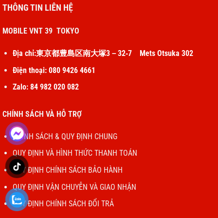
THÔNG TIN LIÊN HỆ
MOBILE VNT 39 TOKYO
Địa chỉ:東京都豊島区南大塚3－32‐7 Mets Otsuka 302
Điện thoại: 080 9426 4661
Zalo: 84 982 020 082
CHÍNH SÁCH VÀ HỖ TRỢ
CHÍNH SÁCH & QUY ĐỊNH CHUNG
QUY ĐỊNH VÀ HÌNH THỨC THANH TOÁN
QUY ĐỊNH CHÍNH SÁCH BẢO HÀNH
QUY ĐỊNH VẬN CHUYỄN VÀ GIAO NHẬN
QUY ĐỊNH CHÍNH SÁCH ĐỔI TRẢ