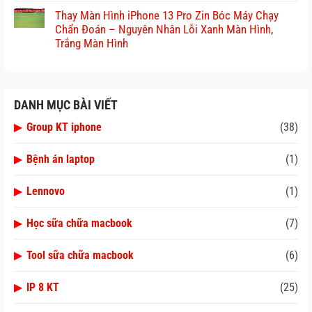
Thay Màn Hình iPhone 13 Pro Zin Bóc Máy Chạy
Chẩn Đoán – Nguyên Nhân Lỗi Xanh Màn Hình,
Trắng Màn Hình
DANH MỤC BÀI VIẾT
▶
Group KT iphone
(38)
▶
Bệnh án laptop
(1)
▶
Lennovo
(1)
▶
Học sữa chữa macbook
(7)
▶
Tool sữa chữa macbook
(6)
▶
IP 8 KT
(25)