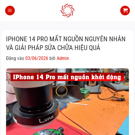
Bỏ
qua
nội
dung
IPHONE 14 PRO MẤT NGUỒN NGUYÊN NHÂN
VÀ GIẢI PHÁP SỬA CHỮA HIỆU QUẢ
Đăng vào
03/06/2026
bởi
Admin