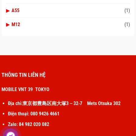
▶
A55
(1)
▶
M12
(1)
THÔNG TIN LIÊN HỆ
MOBILE VNT 39 TOKYO
Địa chỉ:東京都豊島区南大塚3－32‐7 Mets Otsuka 302
Điện thoại: 080 9426 4661
Zalo: 84 982 020 082