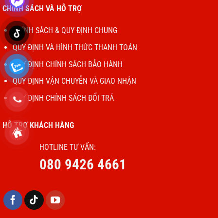
CHÍNH SÁCH VÀ HỖ TRỢ
CHÍNH SÁCH & QUY ĐỊNH CHUNG
QUY ĐỊNH VÀ HÌNH THỨC THANH TOÁN
QUY ĐỊNH CHÍNH SÁCH BẢO HÀNH
QUY ĐỊNH VẬN CHUYỄN VÀ GIAO NHẬN
QUY ĐỊNH CHÍNH SÁCH ĐỔI TRẢ
HỖ TRỢ KHÁCH HÀNG
HOTLINE TƯ VẤN:
080 9426 4661