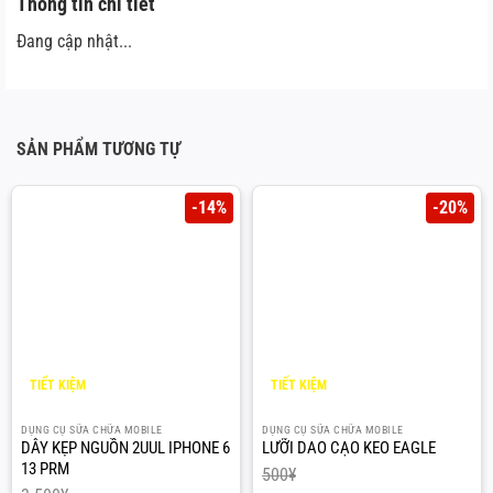
Thông tin chi tiết
Đang cập nhật...
SẢN PHẨM TƯƠNG TỰ
-14%
-20%
TIẾT KIỆM
TIẾT KIỆM
500
¥
100
¥
DỤNG CỤ SỮA CHỮA MOBILE
DỤNG CỤ SỮA CHỮA MOBILE
DÂY KẸP NGUỒN 2UUL IPHONE 6
LƯỠI DAO CẠO KEO EAGLE
13 PRM
500
¥