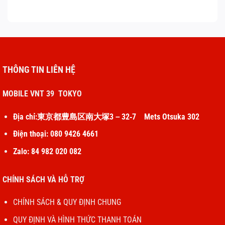
THÔNG TIN LIÊN HỆ
MOBILE VNT 39 TOKYO
Địa chỉ:東京都豊島区南大塚3－32‐7 Mets Otsuka 302
Điện thoại: 080 9426 4661
Zalo: 84 982 020 082
CHÍNH SÁCH VÀ HỖ TRỢ
CHÍNH SÁCH & QUY ĐỊNH CHUNG
QUY ĐỊNH VÀ HÌNH THỨC THANH TOÁN