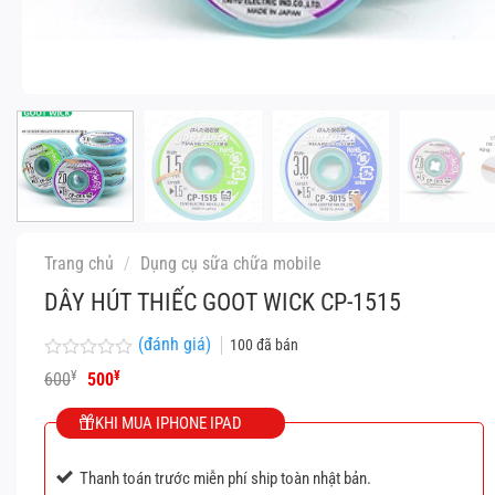
Trang chủ
/
Dụng cụ sữa chữa mobile
DÂY HÚT THIẾC GOOT WICK CP-1515
(đánh giá)
100
đã bán
Được
Giá
Giá
¥
¥
600
500
xếp
gốc
hiện
hạng
là:
tại
KHI MUA IPHONE IPAD
0
600¥.
là:
5
500¥.
sao
Thanh toán trước miễn phí ship toàn nhật bản.