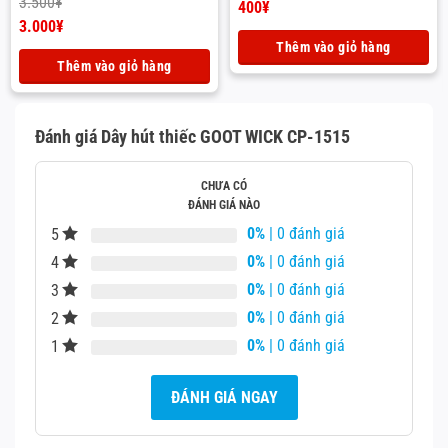
3.500
¥
Giá
400
¥
gốc
Giá
Giá
3.000
¥
là:
hiện
gốc
Giá
Thêm vào giỏ hàng
500¥.
tại
là:
hiện
Thêm vào giỏ hàng
là:
3.500¥.
tại
400¥.
là:
3.000¥.
Đánh giá Dây hút thiếc GOOT WICK CP-1515
CHƯA CÓ
ĐÁNH GIÁ NÀO
0%
| 0 đánh giá
5
0%
| 0 đánh giá
4
0%
| 0 đánh giá
3
0%
| 0 đánh giá
2
0%
| 0 đánh giá
1
ĐÁNH GIÁ NGAY