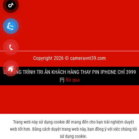
Copyright 2026 © cameravnt39.com
CHƯƠNG TRÌNH TRI ÂN KHÁCH HÀNG THAY PIN IPHONE CHỈ 3999
円
Bỏ qua
Trang web này sử dụng cookie để mang đến cho bạn trải nghiệm duyệt
web tốt hơn. Bằng cách duyệt trang web này, bạn đồng ý với việc chúng tôi
sử dụng cookie.