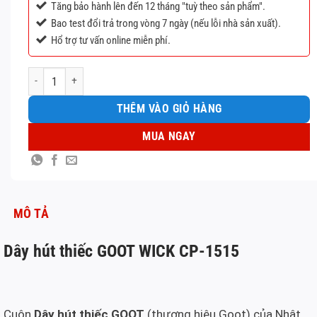
Tăng bảo hành lên đến 12 tháng "tuỳ theo sản phẩm".
Bao test đổi trả trong vòng 7 ngày (nếu lỗi nhà sản xuất).
Hổ trợ tư vấn online miễn phí.
Dây hút thiếc GOOT WICK CP-1515 số lượng
THÊM VÀO GIỎ HÀNG
MUA NGAY
MÔ TẢ
Dây hút thiếc GOOT WICK CP-1515
Cuộn
Dây hút thiếc GOOT
(thương hiệu Goot) của Nhật