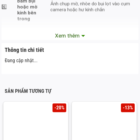
bám bụi
Ảnh chụp mờ, nhòe do bụi lọt vào cụm
6️⃣
hoặc mờ
camera hoặc hư kính chắn
kính bên
trong
Xem thêm
🛠️ Phương pháp sửa chữa camera trước IPhone 14
Plus
Thông tin chi tiết
Thay camera trước IPhone 14 Plus
Đang cập nhật...
Thay camera trước IPhone 14 Plus
SẢN PHẨM TƯƠNG TỰ
TÌNH
-20%
-13%
TRẠNG
GIẢI PHÁP SỬA CHỮA
LỖI
Camera
✅ Kiểm tra phần mềm → Khôi phục cài đặt gốc ✅
đen, không
Nếu không khắc phục → Thay cụm camera trước
hoạt động