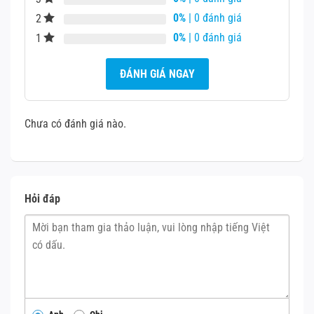
Nên
sao lưu dữ liệu trước khi sửa chữa
0%
| 0 đánh giá
2
Nếu máy còn bảo hành và lỗi do phần cứng gốc → nên
0%
| 0 đánh giá
1
mang đến trung tâm
Mobile vnt 39
để được kiểm tra
miễn phí.
ĐÁNH GIÁ NGAY
Chưa có đánh giá nào.
Hỏi đáp