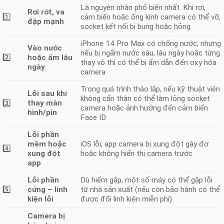
Là nguyên nhân phổ biến nhất. Khi rơi,
Rơi rớt, va
1️⃣
cảm biến hoặc ống kính camera có thể vỡ,
đập mạnh
socket kết nối bị bung hoặc hỏng
iPhone 14 Pro Max có chống nước, nhưng
Vào nước
nếu bị ngấm nước sâu, lâu ngày hoặc từng
2️⃣
hoặc ẩm lâu
thay vỏ thì có thể bị ẩm dẫn đến oxy hóa
ngày
camera
Trong quá trình tháo lắp, nếu kỹ thuật viên
Lỗi sau khi
không cẩn thận có thể làm lỏng socket
3️⃣
thay màn
camera hoặc ảnh hưởng đến cảm biến
hình/pin
Face ID
Lỗi phần
mềm hoặc
iOS lỗi, app camera bị xung đột gây đơ
4️⃣
xung đột
hoặc không hiển thị camera trước
app
Lỗi phần
Dù hiếm gặp, một số máy có thể gặp lỗi
5️⃣
cứng – linh
từ nhà sản xuất (nếu còn bảo hành có thể
kiện lỗi
được đổi linh kiện miễn phí)
Camera bị