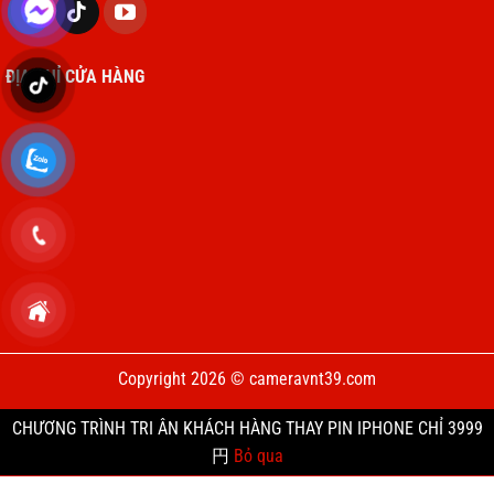
ĐỊA CHỈ CỬA HÀNG
Copyright 2026 © cameravnt39.com
CHƯƠNG TRÌNH TRI ÂN KHÁCH HÀNG THAY PIN IPHONE CHỈ 3999
円
Bỏ qua