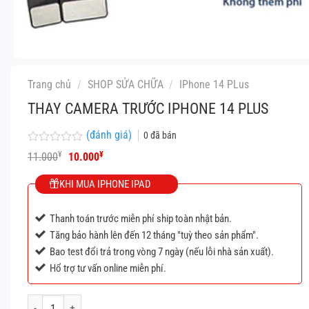
Trang chủ
/
SHOP SỬA CHỮA
/
IPhone 14 PLus
THAY CAMERA TRƯỚC IPHONE 14 PLUS
(đánh giá)
0
đã bán
Được
Giá
Giá
¥
¥
11.000
10.000
xếp
gốc
hiện
hạng
là:
tại
KHI MUA IPHONE IPAD
0
11.000¥.
là:
5
10.000¥.
sao
Thanh toán trước miễn phí ship toàn nhật bản.
Tăng bảo hành lên đến 12 tháng "tuỳ theo sản phẩm".
Bao test đổi trả trong vòng 7 ngày (nếu lỗi nhà sản xuất).
Hổ trợ tư vấn online miễn phí.
Thay camera trước IPhone 14 Plus số lượng