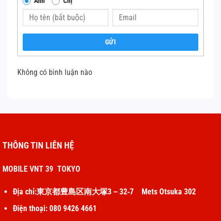
Anh
Chị
GỬI
Không có bình luận nào
THÔNG TIN LIÊN HỆ
MOBILE VNT 39 TOKYO
Địa chỉ:東京都豊島区南大塚3－32‐7 Mets Otsuka 302
Điện thoại: 080 9426 4661