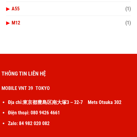
▶
A55
(1)
▶
M12
(1)
THÔNG TIN LIÊN HỆ
MOBILE VNT 39 TOKYO
Địa chỉ:東京都豊島区南大塚3－32‐7 Mets Otsuka 302
Điện thoại: 080 9426 4661
Zalo: 84 982 020 082