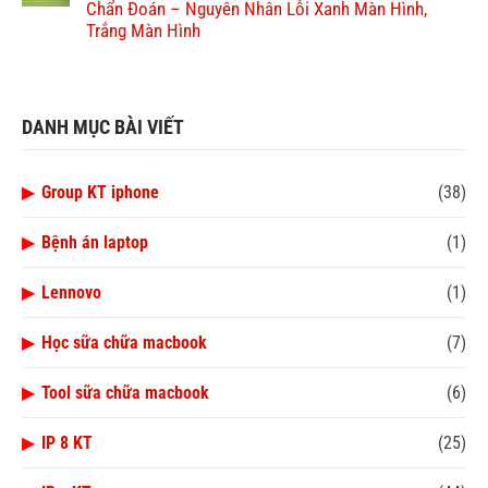
Chẩn Đoán – Nguyên Nhân Lỗi Xanh Màn Hình,
Trắng Màn Hình
DANH MỤC BÀI VIẾT
▶
Group KT iphone
(38)
▶
Bệnh án laptop
(1)
▶
Lennovo
(1)
▶
Học sữa chữa macbook
(7)
▶
Tool sữa chữa macbook
(6)
▶
IP 8 KT
(25)