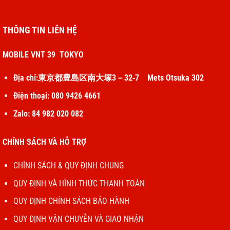
THÔNG TIN LIÊN HỆ
MOBILE VNT 39 TOKYO
Địa chỉ:東京都豊島区南大塚3－32‐7 Mets Otsuka 302
Điện thoại: 080 9426 4661
Zalo: 84 982 020 082
CHÍNH SÁCH VÀ HỖ TRỢ
CHÍNH SÁCH & QUY ĐỊNH CHUNG
QUY ĐỊNH VÀ HÌNH THỨC THANH TOÁN
QUY ĐỊNH CHÍNH SÁCH BẢO HÀNH
QUY ĐỊNH VẬN CHUYỄN VÀ GIAO NHẬN