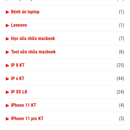
▶
Bệnh án laptop
(1)
▶
Lennovo
(1)
▶
Học sữa chữa macbook
(7)
▶
Tool sữa chữa macbook
(6)
▶
IP 8 KT
(25)
▶
IP x KT
(44)
▶
IP XS LK
(24)
▶
IPhone 11 KT
(4)
▶
IPhone 11 pro KT
(3)