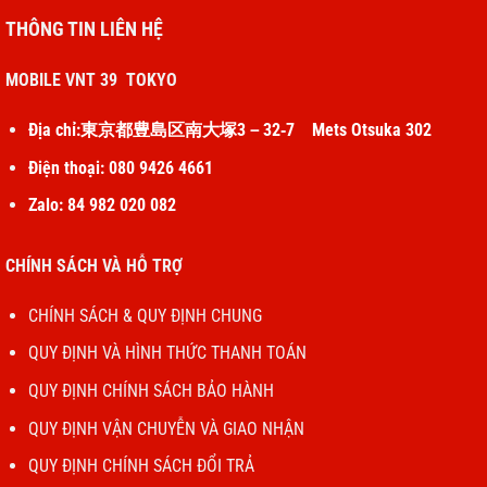
THÔNG TIN LIÊN HỆ
MOBILE VNT 39 TOKYO
Địa chỉ:東京都豊島区南大塚3－32‐7 Mets Otsuka 302
Điện thoại: 080 9426 4661
Zalo: 84 982 020 082
CHÍNH SÁCH VÀ HỖ TRỢ
CHÍNH SÁCH & QUY ĐỊNH CHUNG
QUY ĐỊNH VÀ HÌNH THỨC THANH TOÁN
QUY ĐỊNH CHÍNH SÁCH BẢO HÀNH
QUY ĐỊNH VẬN CHUYỄN VÀ GIAO NHẬN
QUY ĐỊNH CHÍNH SÁCH ĐỔI TRẢ