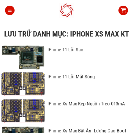
Bỏ
qua
nội
dung
LƯU TRỮ DANH MỤC:
IPHONE XS MAX KT
IPhone 11 Lỗi Sạc
IPhone 11 Lỗi Mất Sóng
IPhone Xs Max Kẹp Nguồn Treo 013mA
IPhone Xs Max Bật Âm Lượng Cao Boot