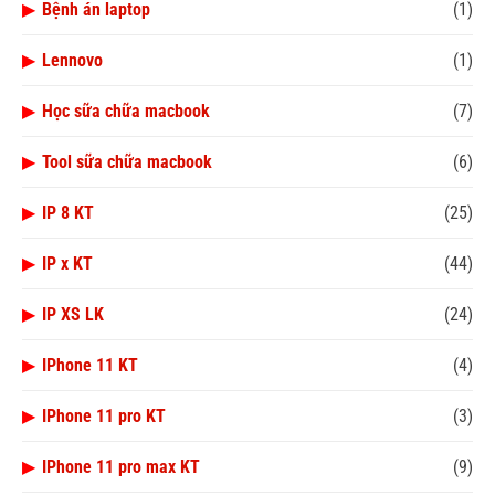
▶
Bệnh án laptop
(1)
▶
Lennovo
(1)
▶
Học sữa chữa macbook
(7)
▶
Tool sữa chữa macbook
(6)
▶
IP 8 KT
(25)
▶
IP x KT
(44)
▶
IP XS LK
(24)
▶
IPhone 11 KT
(4)
▶
IPhone 11 pro KT
(3)
▶
IPhone 11 pro max KT
(9)