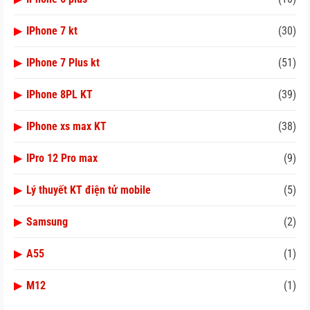
▶
IPhone 7 kt
(30)
▶
IPhone 7 Plus kt
(51)
▶
IPhone 8PL KT
(39)
▶
IPhone xs max KT
(38)
▶
IPro 12 Pro max
(9)
▶
Lý thuyết KT điện tử mobile
(5)
▶
Samsung
(2)
▶
A55
(1)
▶
M12
(1)