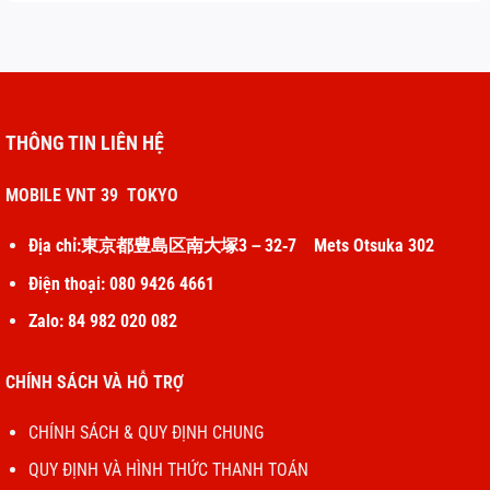
THÔNG TIN LIÊN HỆ
MOBILE VNT 39 TOKYO
Địa chỉ:東京都豊島区南大塚3－32‐7 Mets Otsuka 302
Điện thoại: 080 9426 4661
Zalo: 84 982 020 082
CHÍNH SÁCH VÀ HỖ TRỢ
CHÍNH SÁCH & QUY ĐỊNH CHUNG
QUY ĐỊNH VÀ HÌNH THỨC THANH TOÁN