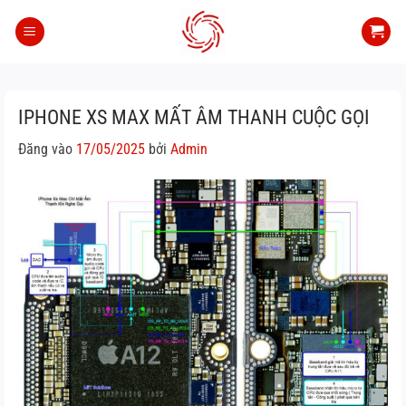
Bỏ
qua
nội
dung
IPHONE XS MAX MẤT ÂM THANH CUỘC GỌI
Đăng vào
17/05/2025
bởi
Admin