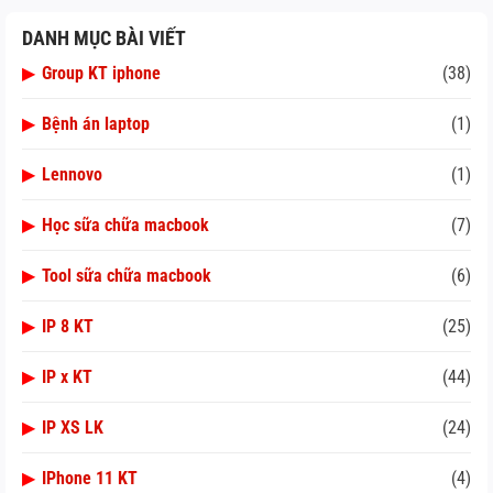
DANH MỤC BÀI VIẾT
▶
Group KT iphone
(38)
▶
Bệnh án laptop
(1)
▶
Lennovo
(1)
▶
Học sữa chữa macbook
(7)
▶
Tool sữa chữa macbook
(6)
▶
IP 8 KT
(25)
▶
IP x KT
(44)
▶
IP XS LK
(24)
▶
IPhone 11 KT
(4)