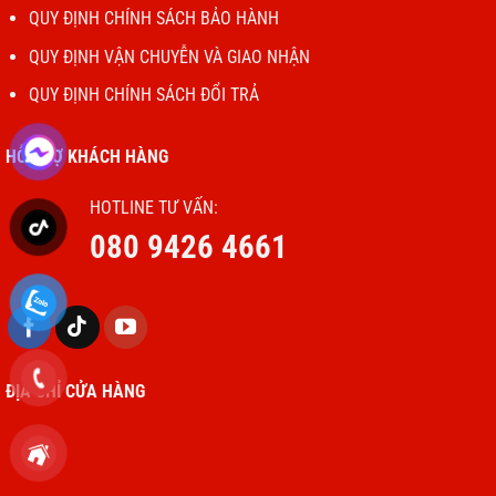
QUY ĐỊNH CHÍNH SÁCH BẢO HÀNH
QUY ĐỊNH VẬN CHUYỄN VÀ GIAO NHẬN
QUY ĐỊNH CHÍNH SÁCH ĐỔI TRẢ
HỖ TRỢ KHÁCH HÀNG
HOTLINE TƯ VẤN:
080 9426 4661
ĐỊA CHỈ CỬA HÀNG