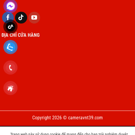
ĐỊA CHỈ CỬA HÀNG
Copyright 2026 © cameravnt39.com
CHƯƠNG TRÌNH TRI ÂN KHÁCH HÀNG THAY PIN IPHONE CHỈ 3999
Trang web này sử dụng cookie để mang đến cho bạn trải nghiệm duyệt