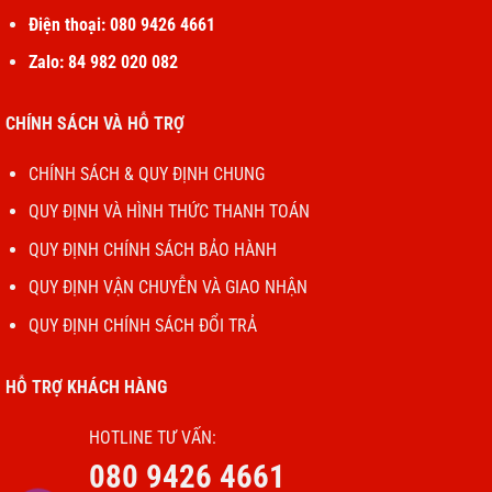
Điện thoại: 080 9426 4661
Zalo: 84 982 020 082
CHÍNH SÁCH VÀ HỖ TRỢ
CHÍNH SÁCH & QUY ĐỊNH CHUNG
QUY ĐỊNH VÀ HÌNH THỨC THANH TOÁN
QUY ĐỊNH CHÍNH SÁCH BẢO HÀNH
QUY ĐỊNH VẬN CHUYỄN VÀ GIAO NHẬN
QUY ĐỊNH CHÍNH SÁCH ĐỔI TRẢ
HỖ TRỢ KHÁCH HÀNG
HOTLINE TƯ VẤN:
080 9426 4661