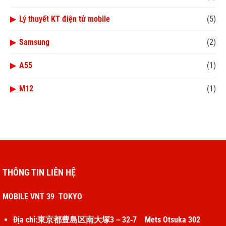
▶
Lý thuyết KT điện tử mobile
(5)
▶
Samsung
(2)
▶
A55
(1)
▶
M12
(1)
THÔNG TIN LIÊN HỆ
MOBILE VNT 39 TOKYO
Địa chỉ:東京都豊島区南大塚3－32‐7 Mets Otsuka 302