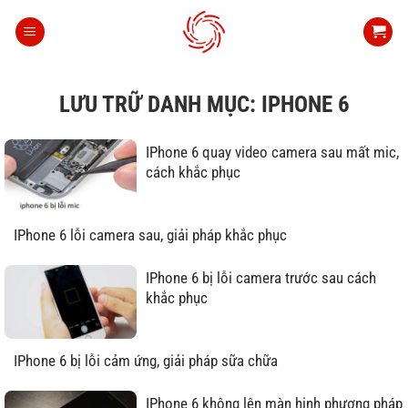
Bỏ
qua
nội
dung
LƯU TRỮ DANH MỤC:
IPHONE 6
IPhone 6 quay video camera sau mất mic,
cách khắc phục
IPhone 6 lỗi camera sau, giải pháp khắc phục
IPhone 6 bị lỗi camera trước sau cách
khắc phục
IPhone 6 bị lỗi cảm ứng, giải pháp sữa chữa
IPhone 6 không lên màn hinh phương pháp