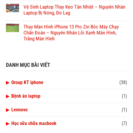
Vệ Sinh Laptop Thay Keo Tản Nhiệt – Nguyên Nhân
Laptop Bị Nóng, Đơ Lag
Thay Màn Hình iPhone 13 Pro Zin Bóc Máy Chạy
Chẩn Đoán – Nguyên Nhân Lỗi Xanh Màn Hình,
Trắng Màn Hình
DANH MỤC BÀI VIẾT
▶
Group KT iphone
(38)
▶
Bệnh án laptop
(1)
▶
Lennovo
(1)
▶
Học sữa chữa macbook
(7)