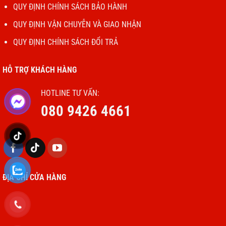
QUY ĐỊNH CHÍNH SÁCH BẢO HÀNH
QUY ĐỊNH VẬN CHUYỄN VÀ GIAO NHẬN
QUY ĐỊNH CHÍNH SÁCH ĐỔI TRẢ
HỖ TRỢ KHÁCH HÀNG
HOTLINE TƯ VẤN:
080 9426 4661
ĐỊA CHỈ CỬA HÀNG