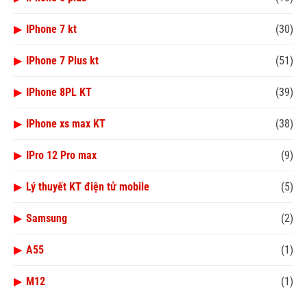
▶
IPhone 7 kt
(30)
▶
IPhone 7 Plus kt
(51)
▶
IPhone 8PL KT
(39)
▶
IPhone xs max KT
(38)
▶
IPro 12 Pro max
(9)
▶
Lý thuyết KT điện tử mobile
(5)
▶
Samsung
(2)
▶
A55
(1)
▶
M12
(1)