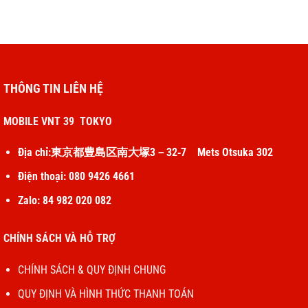
THÔNG TIN LIÊN HỆ
MOBILE VNT 39 TOKYO
Địa chỉ:東京都豊島区南大塚3－32‐7 Mets Otsuka 302
Điện thoại: 080 9426 4661
Zalo: 84 982 020 082
CHÍNH SÁCH VÀ HỖ TRỢ
CHÍNH SÁCH & QUY ĐỊNH CHUNG
QUY ĐỊNH VÀ HÌNH THỨC THANH TOÁN