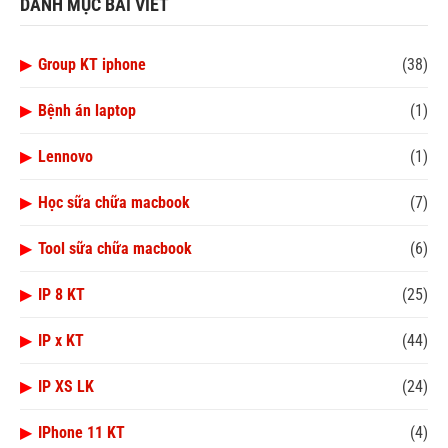
DANH MỤC BÀI VIẾT
▶
Group KT iphone
(38)
▶
Bệnh án laptop
(1)
▶
Lennovo
(1)
▶
Học sữa chữa macbook
(7)
▶
Tool sữa chữa macbook
(6)
▶
IP 8 KT
(25)
▶
IP x KT
(44)
▶
IP XS LK
(24)
▶
IPhone 11 KT
(4)