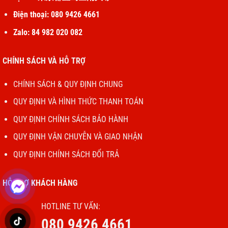
Điện thoại: 080 9426 4661
Zalo: 84 982 020 082
CHÍNH SÁCH VÀ HỖ TRỢ
CHÍNH SÁCH & QUY ĐỊNH CHUNG
QUY ĐỊNH VÀ HÌNH THỨC THANH TOÁN
QUY ĐỊNH CHÍNH SÁCH BẢO HÀNH
QUY ĐỊNH VẬN CHUYỄN VÀ GIAO NHẬN
QUY ĐỊNH CHÍNH SÁCH ĐỔI TRẢ
HỖ TRỢ KHÁCH HÀNG
HOTLINE TƯ VẤN:
080 9426 4661