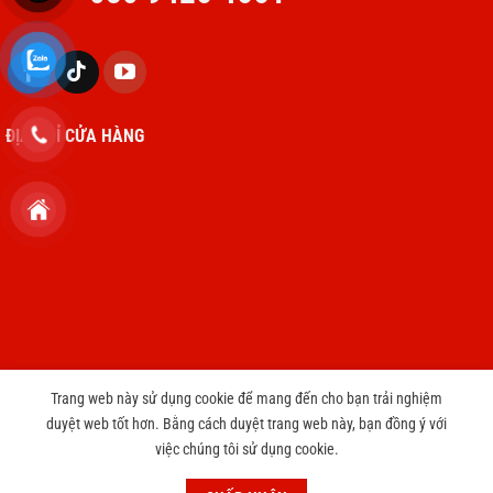
ĐỊA CHỈ CỬA HÀNG
Trang web này sử dụng cookie để mang đến cho bạn trải nghiệm
duyệt web tốt hơn. Bằng cách duyệt trang web này, bạn đồng ý với
Copyright 2026 © cameravnt39.com
việc chúng tôi sử dụng cookie.
CHƯƠNG TRÌNH TRI ÂN KHÁCH HÀNG THAY PIN IPHONE CHỈ 3999