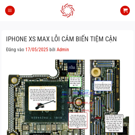
Bỏ
qua
nội
dung
IPHONE XS MAX LỖI CẢM BIẾN TIỆM CẬN
Đăng vào
17/05/2025
bởi
Admin