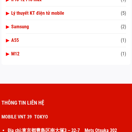
▶
Lý thuyết KT điện tử mobile
(5)
▶
Samsung
(2)
▶
A55
(1)
▶
M12
(1)
THÔNG TIN LIÊN HỆ
MOBILE VNT 39 TOKYO
Địa chỉ:東京都豊島区南大塚3－32‐7 Mets Otsuka 302