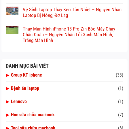
Vệ Sinh Laptop Thay Keo Tản Nhiệt – Nguyên Nhân
Laptop Bị Nóng, Đơ Lag
Thay Màn Hình iPhone 13 Pro Zin Bóc Máy Chạy
Chẩn Đoán – Nguyên Nhân Lỗi Xanh Màn Hình,
Trắng Màn Hình
DANH MỤC BÀI VIẾT
▶
Group KT iphone
(38)
▶
Bệnh án laptop
(1)
▶
Lennovo
(1)
▶
Học sữa chữa macbook
(7)
▶
Tool sữa chữa macbook
(6)