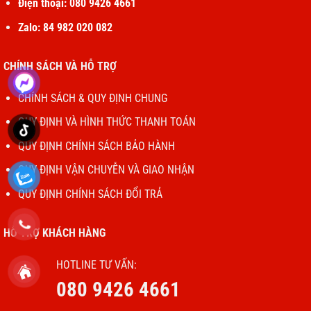
Điện thoại: 080 9426 4661
Zalo: 84 982 020 082
CHÍNH SÁCH VÀ HỖ TRỢ
CHÍNH SÁCH & QUY ĐỊNH CHUNG
QUY ĐỊNH VÀ HÌNH THỨC THANH TOÁN
QUY ĐỊNH CHÍNH SÁCH BẢO HÀNH
QUY ĐỊNH VẬN CHUYỄN VÀ GIAO NHẬN
QUY ĐỊNH CHÍNH SÁCH ĐỔI TRẢ
HỖ TRỢ KHÁCH HÀNG
HOTLINE TƯ VẤN:
080 9426 4661