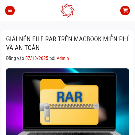
Bỏ
qua
nội
dung
GIẢI NÉN FILE RAR TRÊN MACBOOK MIỄN PHÍ
VÀ AN TOÀN
Đăng vào
07/10/2025
bởi
Admin