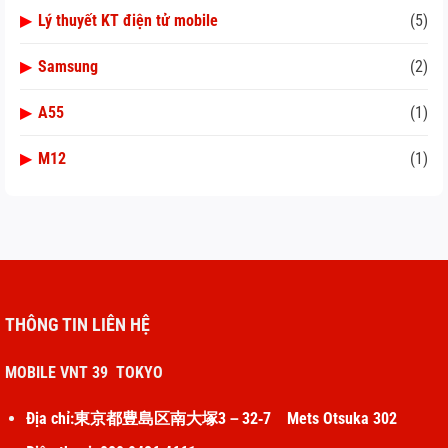
▶
Lý thuyết KT điện tử mobile
(5)
▶
Samsung
(2)
▶
A55
(1)
▶
M12
(1)
THÔNG TIN LIÊN HỆ
MOBILE VNT 39 TOKYO
Địa chỉ:東京都豊島区南大塚3－32‐7 Mets Otsuka 302