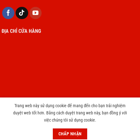
ĐỊA CHỈ CỬA HÀNG
Trang web này sử dụng cookie để mang đến cho bạn trải nghiệm
duyệt web tốt hơn. Bằng cách duyệt trang web này, bạn đồng ý với
Copyright 2026 © cameravnt39.com
việc chúng tôi sử dụng cookie.
CHƯƠNG TRÌNH TRI ÂN KHÁCH HÀNG THAY PIN IPHONE CHỈ 3999
CHẤP NHẬN
円
Bỏ qua