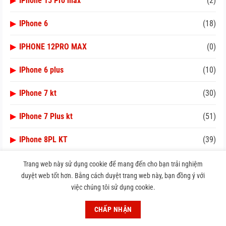
▶
IPhone 15 Pro max
(2)
▶
IPhone 6
(18)
▶
IPHONE 12PRO MAX
(0)
▶
IPhone 6 plus
(10)
▶
IPhone 7 kt
(30)
▶
IPhone 7 Plus kt
(51)
▶
IPhone 8PL KT
(39)
▶
IPhone xs max KT
(38)
Trang web này sử dụng cookie để mang đến cho bạn trải nghiệm
duyệt web tốt hơn. Bằng cách duyệt trang web này, bạn đồng ý với
▶
IPro 12 Pro max
(9)
việc chúng tôi sử dụng cookie.
▶
Lý thuyết KT điện tử mobile
(5)
CHẤP NHẬN