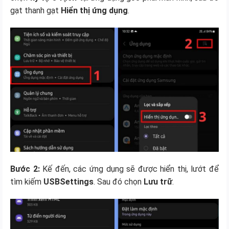
gạt thanh gạt
Hiển thị ứng dụng
.
Bước 2:
Kế đến, các ứng dụng sẽ được hiển thị, lướt để
tìm kiếm
USBSettings
. Sau đó chọn
Lưu trữ
.