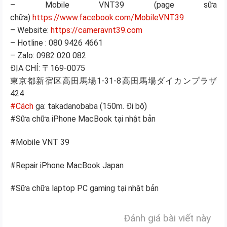
–
Mobile VNT39 (page sữa
chữa)
https://www.facebook.com/MobileVNT39
– W
ebsite:
https://cameravnt39.com
–
Hotline : 080 9426 4661
–
Zalo: 0982 020 082
ĐỊA CHỈ: 〒169-0075
東京都新宿区高田馬場1-31-8高田馬場ダイカンプラザ
424
#Cách
ga: takadanobaba (150m. Đi bộ)
#Sữa chữa iPhone MacBook tại nhật bản
#Mobile VNT 39
#Repair iPhone MacBook Japan
#Sữa chữa laptop PC gaming tại nhật bản
Đánh giá bài viết này