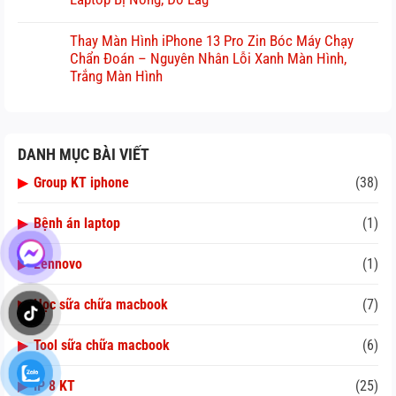
Thay Màn Hình iPhone 13 Pro Zin Bóc Máy Chạy
Chẩn Đoán – Nguyên Nhân Lỗi Xanh Màn Hình,
Trắng Màn Hình
DANH MỤC BÀI VIẾT
▶
Group KT iphone
(38)
▶
Bệnh án laptop
(1)
▶
Lennovo
(1)
▶
Học sữa chữa macbook
(7)
▶
Tool sữa chữa macbook
(6)
▶
IP 8 KT
(25)