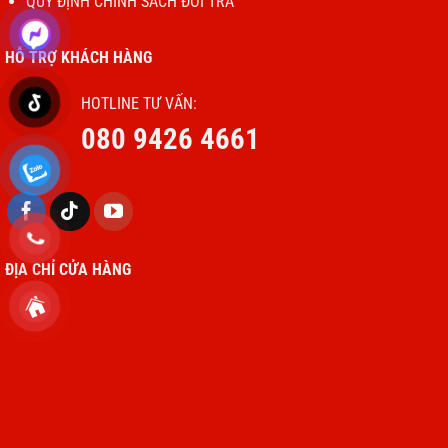
QUY ĐỊNH CHÍNH SÁCH ĐỔI TRẢ
HỖ TRỢ KHÁCH HÀNG
HOTLINE TƯ VẤN:
080 9426 4661
ĐỊA CHỈ CỬA HÀNG