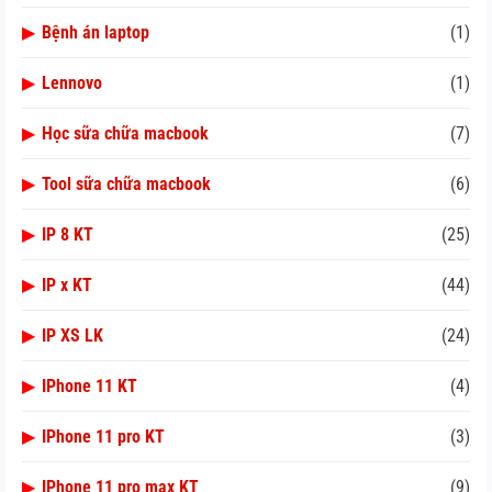
▶
Bệnh án laptop
(1)
▶
Lennovo
(1)
▶
Học sữa chữa macbook
(7)
▶
Tool sữa chữa macbook
(6)
▶
IP 8 KT
(25)
▶
IP x KT
(44)
▶
IP XS LK
(24)
▶
IPhone 11 KT
(4)
▶
IPhone 11 pro KT
(3)
▶
IPhone 11 pro max KT
(9)