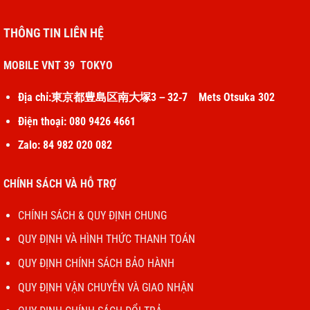
THÔNG TIN LIÊN HỆ
MOBILE VNT 39 TOKYO
Địa chỉ:東京都豊島区南大塚3－32‐7 Mets Otsuka 302
Điện thoại: 080 9426 4661
Zalo: 84 982 020 082
CHÍNH SÁCH VÀ HỖ TRỢ
CHÍNH SÁCH & QUY ĐỊNH CHUNG
QUY ĐỊNH VÀ HÌNH THỨC THANH TOÁN
QUY ĐỊNH CHÍNH SÁCH BẢO HÀNH
QUY ĐỊNH VẬN CHUYỄN VÀ GIAO NHẬN