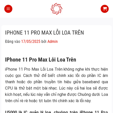
Bỏ
qua
nội
dung
IPHONE 11 PRO MAX LỖI LOA TRÊN
Đăng vào
17/05/2025
bởi
Admin
IPhone 11 Pro Max Lỗi Loa Trên
iPhone 11 Pro Max Lỗi Loa Trên không nghe khi thực hiện
cuộc gọi. Cách thử để biết chính xác lỗi do phần IC âm
thanh hoặc do phần truyền tín hiệu giửa baseband qua
CPU là thử bật một bài nhạc. Lúc này cả hai loa sẽ được
kích hoạt, nếu lúc này vẫn chỉ nghe được Chuông dưới. Loa
trên chỉ rè rè hoặc tịt luôn thì chính xác là lỗi này.
U5000 là IC quản lý loa, chuông trên iPhone 11 Pro