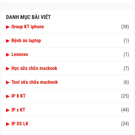
DANH MỤC BÀI VIẾT
▶
Group KT iphone
(38)
▶
Bệnh án laptop
(1)
▶
Lennovo
(1)
▶
Học sữa chữa macbook
(7)
▶
Tool sữa chữa macbook
(6)
▶
IP 8 KT
(25)
▶
IP x KT
(44)
▶
IP XS LK
(24)