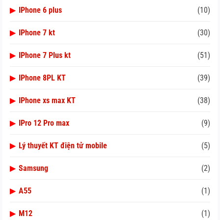
▶
IPhone 6 plus
(10)
▶
IPhone 7 kt
(30)
▶
IPhone 7 Plus kt
(51)
▶
IPhone 8PL KT
(39)
▶
IPhone xs max KT
(38)
▶
IPro 12 Pro max
(9)
▶
Lý thuyết KT điện tử mobile
(5)
▶
Samsung
(2)
▶
A55
(1)
▶
M12
(1)