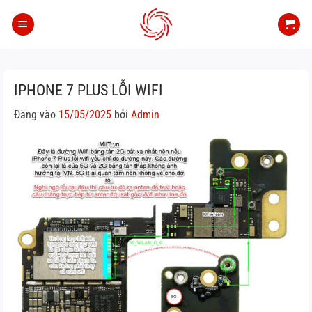
Bỏ
qua
nội
dung
IPHONE 7 PLUS LỖI WIFI
Đăng vào
15/05/2025
bởi
Admin