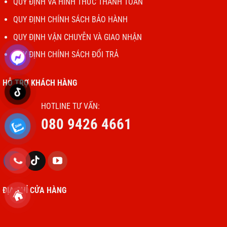
QUY ĐỊNH VÀ HÌNH THỨC THANH TOÁN
QUY ĐỊNH CHÍNH SÁCH BẢO HÀNH
QUY ĐỊNH VẬN CHUYỄN VÀ GIAO NHẬN
QUY ĐỊNH CHÍNH SÁCH ĐỔI TRẢ
HỖ TRỢ KHÁCH HÀNG
HOTLINE TƯ VẤN:
080 9426 4661
ĐỊA CHỈ CỬA HÀNG