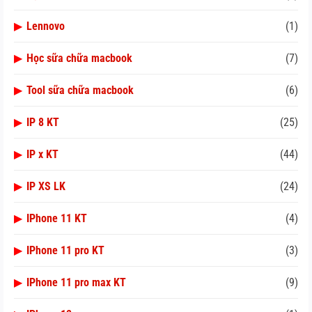
▶
Lennovo
(1)
▶
Học sữa chữa macbook
(7)
▶
Tool sữa chữa macbook
(6)
▶
IP 8 KT
(25)
▶
IP x KT
(44)
▶
IP XS LK
(24)
▶
IPhone 11 KT
(4)
▶
IPhone 11 pro KT
(3)
▶
IPhone 11 pro max KT
(9)