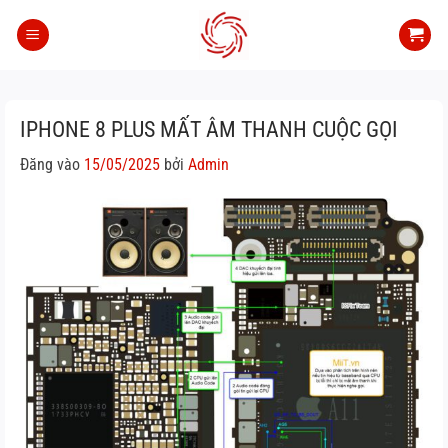
Bỏ
qua
nội
dung
IPHONE 8 PLUS MẤT ÂM THANH CUỘC GỌI
Đăng vào
15/05/2025
bởi
Admin