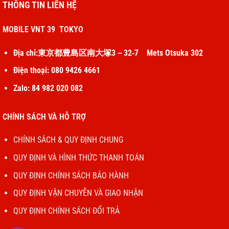
THÔNG TIN LIÊN HỆ
MOBILE VNT 39 TOKYO
Địa chỉ:東京都豊島区南大塚3－32‐7 Mets Otsuka 302
Điện thoại: 080 9426 4661
Zalo: 84 982 020 082
CHÍNH SÁCH VÀ HỖ TRỢ
CHÍNH SÁCH & QUY ĐỊNH CHUNG
QUY ĐỊNH VÀ HÌNH THỨC THANH TOÁN
QUY ĐỊNH CHÍNH SÁCH BẢO HÀNH
QUY ĐỊNH VẬN CHUYỄN VÀ GIAO NHẬN
QUY ĐỊNH CHÍNH SÁCH ĐỔI TRẢ