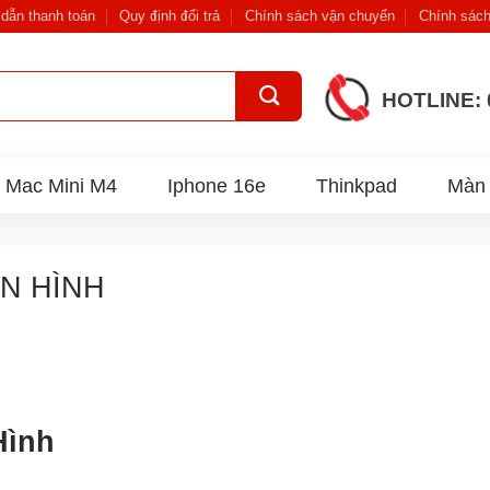
dẫn thanh toán
Quy định đổi trả
Chính sách vận chuyển
Chính sách
HOTLINE: 
Mac Mini M4
Iphone 16e
Thinkpad
Màn 
ÀN HÌNH
Hình