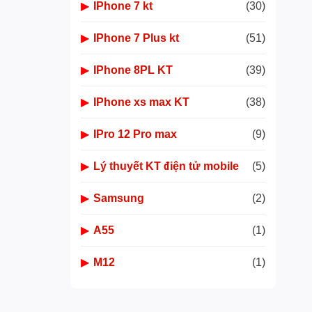
▶
IPhone 7 kt
(30)
▶
IPhone 7 Plus kt
(51)
▶
IPhone 8PL KT
(39)
▶
IPhone xs max KT
(38)
▶
IPro 12 Pro max
(9)
▶
Lý thuyết KT điện tử mobile
(5)
▶
Samsung
(2)
▶
A55
(1)
▶
M12
(1)