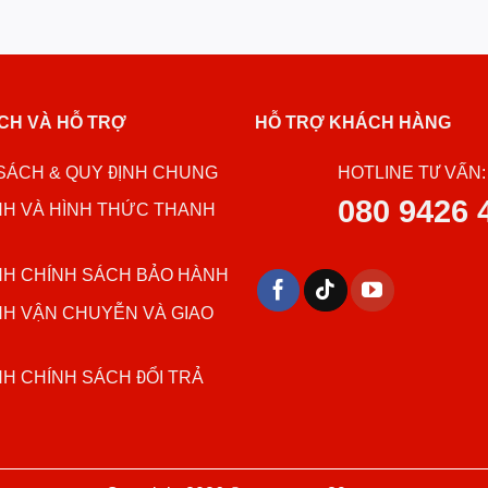
CH VÀ HỖ TRỢ
HỖ TRỢ KHÁCH HÀNG
SÁCH & QUY ĐỊNH CHUNG
HOTLINE TƯ VẤN:
080 9426 
NH VÀ HÌNH THỨC THANH
NH CHÍNH SÁCH BẢO HÀNH
NH VẬN CHUYỄN VÀ GIAO
NH CHÍNH SÁCH ĐỔI TRẢ