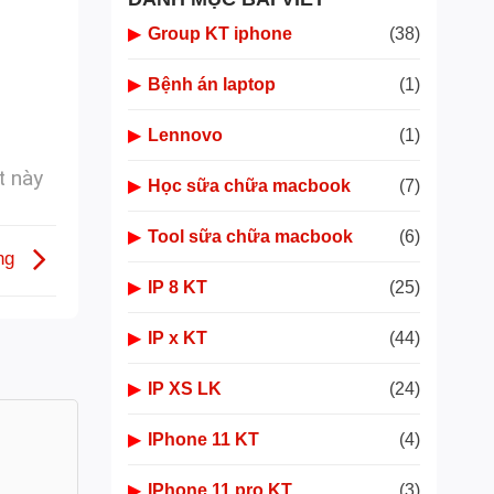
▶
Group KT iphone
(38)
▶
Bệnh án laptop
(1)
▶
Lennovo
(1)
t này
▶
Học sữa chữa macbook
(7)
▶
Tool sữa chữa macbook
(6)
Ứng
▶
IP 8 KT
(25)
▶
IP x KT
(44)
▶
IP XS LK
(24)
▶
IPhone 11 KT
(4)
▶
IPhone 11 pro KT
(3)