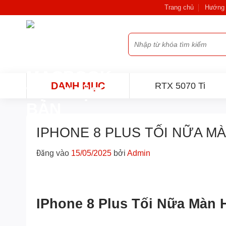
Bỏ
Trang chủ
Hướng 
qua
nội
Tìm
dung
kiếm:
DANH MỤC
RTX 5070 Ti
IPHONE 8 PLUS TỐI NỮA M
Đăng vào
15/05/2025
bởi
Admin
IPhone 8 Plus Tối Nữa Màn 