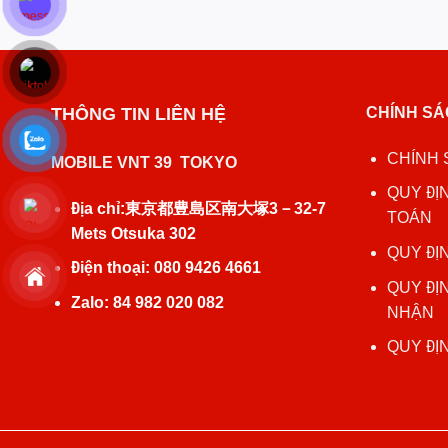
THÔNG TIN LIÊN HỆ
CHÍNH SÁ
CHÍNH 
MOBILE VNT 39 TOKYO
QUY ĐỊ
Địa chỉ:東京都豊島区南大塚3－32‐7
TOÁN
Mets Otsuka 302
QUY ĐỊ
Điện thoại: 080 9426 4661
QUY ĐỊ
Zalo: 84 982 020 082
NHẬN
QUY ĐỊ