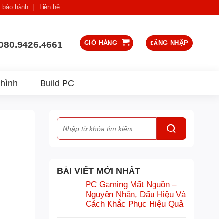
 bảo hành
Liên hệ
GIỎ HÀNG
ĐĂNG NHẬP
080.9426.4661
hình
Build PC
BÀI VIẾT MỚI NHẤT
PC Gaming Mất Nguồn –
Nguyên Nhân, Dấu Hiệu Và
Cách Khắc Phục Hiệu Quả