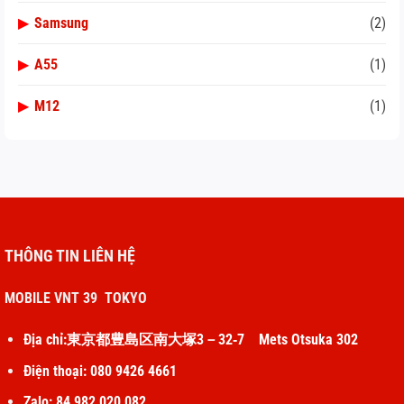
▶
Samsung
(2)
▶
A55
(1)
▶
M12
(1)
THÔNG TIN LIÊN HỆ
MOBILE VNT 39 TOKYO
Địa chỉ:東京都豊島区南大塚3－32‐7 Mets Otsuka 302
Điện thoại: 080 9426 4661
Zalo: 84 982 020 082