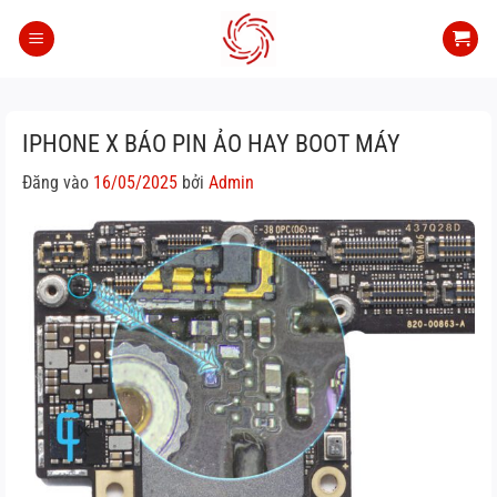
Bỏ
qua
nội
dung
IPHONE X BÁO PIN ẢO HAY BOOT MÁY
Đăng vào
16/05/2025
bởi
Admin