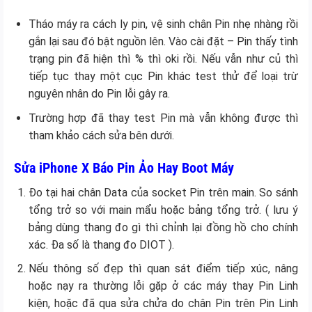
Tháo máy ra cách ly pin, vệ sinh chân Pin nhẹ nhàng rồi
gắn lại sau đó bật nguồn lên. Vào cài đặt – Pin thấy tình
trạng pin đã hiện thì % thì oki rồi. Nếu vẫn như củ thì
tiếp tục thay một cục Pin khác test thử để loại trừ
nguyên nhân do Pin lỗi gây ra.
Trường hợp đã thay test Pin mà vẫn không được thì
tham khảo cách sửa bên dưới.
Sửa iPhone X Báo Pin Ảo Hay Boot Máy
Đo tại hai chân Data của socket Pin trên main. So sánh
tổng trở so với main mẩu hoặc bảng tổng trở. ( lưu ý
bảng dùng thang đo gì thì chỉnh lại đồng hồ cho chính
xác. Đa số là thang đo DIOT ).
Nếu thông số đẹp thì quan sát điểm tiếp xúc, nâng
hoặc nạy ra thường lỗi gặp ở các máy thay Pin Linh
kiện, hoặc đã qua sửa chửa do chân Pin trên Pin Linh