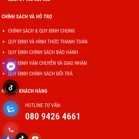
CHÍNH SÁCH VÀ HỖ TRỢ
CHÍNH SÁCH & QUY ĐỊNH CHUNG
QUY ĐỊNH VÀ HÌNH THỨC THANH TOÁN
QUY ĐỊNH CHÍNH SÁCH BẢO HÀNH
QUY ĐỊNH VẬN CHUYỄN VÀ GIAO NHẬN
QUY ĐỊNH CHÍNH SÁCH ĐỔI TRẢ
HỖ TRỢ KHÁCH HÀNG
HOTLINE TƯ VẤN:
080 9426 4661