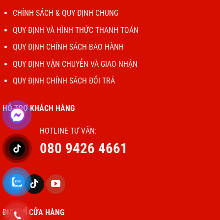
CHÍNH SÁCH & QUY ĐỊNH CHUNG
QUY ĐỊNH VÀ HÌNH THỨC THANH TOÁN
QUY ĐỊNH CHÍNH SÁCH BẢO HÀNH
QUY ĐỊNH VẬN CHUYỄN VÀ GIAO NHẬN
QUY ĐỊNH CHÍNH SÁCH ĐỔI TRẢ
HỖ TRỢ KHÁCH HÀNG
HOTLINE TƯ VẤN:
080 9426 4661
ĐỊA CHỈ CỬA HÀNG