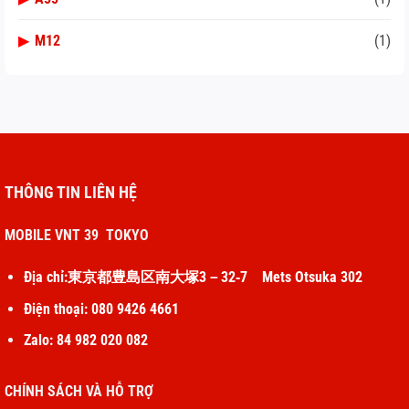
▶
M12
(1)
THÔNG TIN LIÊN HỆ
MOBILE VNT 39 TOKYO
Địa chỉ:東京都豊島区南大塚3－32‐7 Mets Otsuka 302
Điện thoại: 080 9426 4661
Zalo: 84 982 020 082
CHÍNH SÁCH VÀ HỖ TRỢ