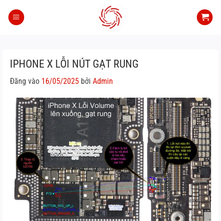
Bỏ
qua
nội
dung
IPHONE X LỖI NÚT GẠT RUNG
Đăng vào
16/05/2025
bởi
Admin