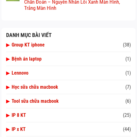
Chẩn Đoán – Nguyên Nhân Lỗi Xanh Màn Hình,
Trắng Màn Hình
DANH MỤC BÀI VIẾT
▶
Group KT iphone
(38)
▶
Bệnh án laptop
(1)
▶
Lennovo
(1)
▶
Học sữa chữa macbook
(7)
▶
Tool sữa chữa macbook
(6)
▶
IP 8 KT
(25)
▶
IP x KT
(44)