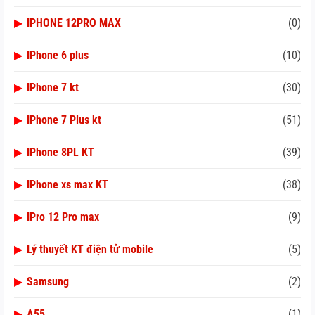
▶
IPHONE 12PRO MAX
(0)
▶
IPhone 6 plus
(10)
▶
IPhone 7 kt
(30)
▶
IPhone 7 Plus kt
(51)
▶
IPhone 8PL KT
(39)
▶
IPhone xs max KT
(38)
▶
IPro 12 Pro max
(9)
▶
Lý thuyết KT điện tử mobile
(5)
▶
Samsung
(2)
▶
A55
(1)