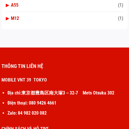
▶
A55
(1)
▶
M12
(1)
THÔNG TIN LIÊN HỆ
MOBILE VNT 39 TOKYO
Địa chỉ:東京都豊島区南大塚3－32‐7 Mets Otsuka 302
Điện thoại: 080 9426 4661
Zalo: 84 982 020 082
CHÍNH SÁCH VÀ HỖ TRỢ