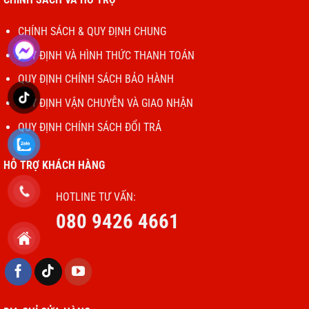
CHÍNH SÁCH & QUY ĐỊNH CHUNG
QUY ĐỊNH VÀ HÌNH THỨC THANH TOÁN
QUY ĐỊNH CHÍNH SÁCH BẢO HÀNH
QUY ĐỊNH VẬN CHUYỄN VÀ GIAO NHẬN
QUY ĐỊNH CHÍNH SÁCH ĐỔI TRẢ
HỖ TRỢ KHÁCH HÀNG
HOTLINE TƯ VẤN:
080 9426 4661