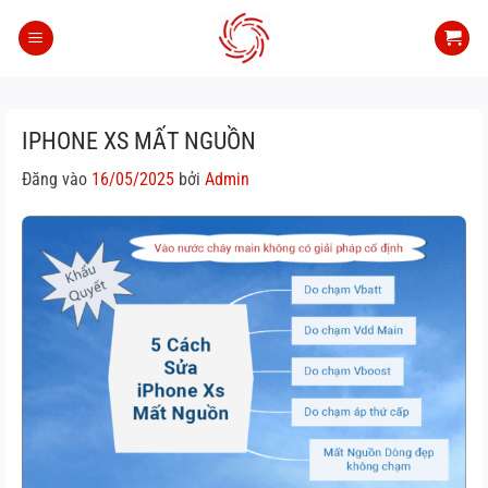
Bỏ
qua
nội
dung
IPHONE XS MẤT NGUỒN
Đăng vào
16/05/2025
bởi
Admin