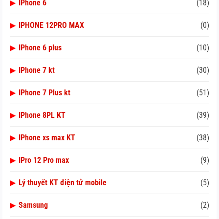
▶
IPhone 6
(18)
▶
IPHONE 12PRO MAX
(0)
▶
IPhone 6 plus
(10)
▶
IPhone 7 kt
(30)
▶
IPhone 7 Plus kt
(51)
▶
IPhone 8PL KT
(39)
▶
IPhone xs max KT
(38)
▶
IPro 12 Pro max
(9)
▶
Lý thuyết KT điện tử mobile
(5)
▶
Samsung
(2)