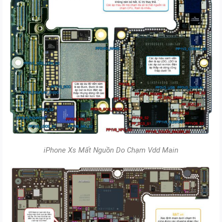
iPhone Xs Mất Nguồn Do Chạm Vdd Main