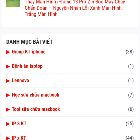
Thay Màn Hình iPhone 13 Pro Zin Bóc Máy Chạy
Chẩn Đoán – Nguyên Nhân Lỗi Xanh Màn Hình,
Trắng Màn Hình
DANH MỤC BÀI VIẾT
▶
Group KT iphone
(38)
▶
Bệnh án laptop
(1)
▶
Lennovo
(1)
▶
Học sữa chữa macbook
(7)
▶
Tool sữa chữa macbook
(6)
▶
IP 8 KT
(25)
▶
IP x KT
(44)