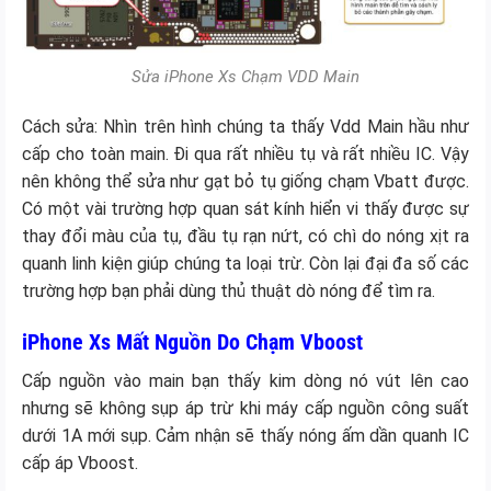
Sửa iPhone Xs Chạm VDD Main
Cách sửa: Nhìn trên hình chúng ta thấy Vdd Main hầu như
cấp cho toàn main. Đi qua rất nhiều tụ và rất nhiều IC. Vậy
nên không thể sửa như gạt bỏ tụ giống chạm Vbatt được.
Có một vài trường hợp quan sát kính hiển vi thấy được sự
thay đổi màu của tụ, đầu tụ rạn nứt, có chì do nóng xịt ra
quanh linh kiện giúp chúng ta loại trừ. Còn lại đại đa số các
trường hợp bạn phải dùng thủ thuật dò nóng để tìm ra.
iPhone Xs Mất Nguồn Do Chạm Vboost
Cấp nguồn vào main bạn thấy kim dòng nó vút lên cao
nhưng sẽ không sụp áp trừ khi máy cấp nguồn công suất
dưới 1A mới sụp. Cảm nhận sẽ thấy nóng ấm dần quanh IC
cấp áp Vboost.