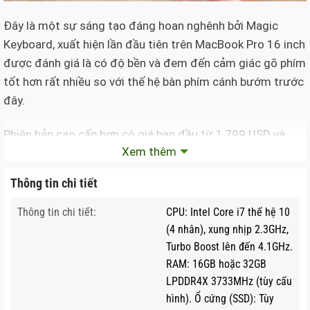
Đây là một sự sáng tạo đáng hoan nghênh bởi Magic
Keyboard, xuất hiện lần đầu tiên trên MacBook Pro 16 inch
được đánh giá là có độ bền và đem đến cảm giác gõ phím
tốt hơn rất nhiều so với thế hệ bàn phím cánh bướm trước
đây.
Phiên bản cao cấp hơn có giá ban đầu từ 1,799 USD và
Xem thêm
được trang bị những bộ xử lý Core i5 và Core i7 thế hệ 10
mới nhất. Phiên bản này còn đi cùng GPU Intel Iris Plus
Thông tin chi tiết
mới nhất, ổ cứng SSD 512GB, 4 cổng Thunderbolt 3 với
16GB RAM LPDDR4X bus 3.733 MHz, tùy chọn tối đa lên
Thông tin chi tiết:
CPU: Intel Core i7 thế hệ 10
tới 32GB.
(4 nhân), xung nhịp 2.3GHz,
Turbo Boost lên đến 4.1GHz.
RAM: 16GB hoặc 32GB
LPDDR4X 3733MHz (tùy cấu
hình). Ổ cứng (SSD): Tùy