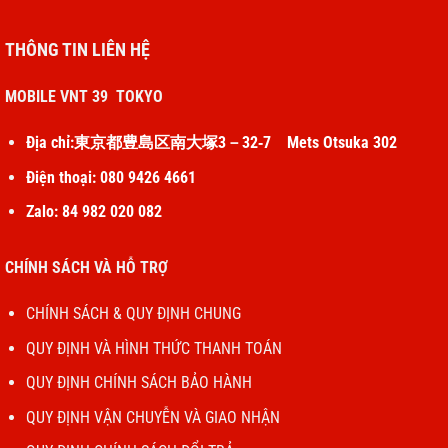
THÔNG TIN LIÊN HỆ
MOBILE VNT 39 TOKYO
Địa chỉ:東京都豊島区南大塚3－32‐7 Mets Otsuka 302
So với hiệu năng CPU, bộ xử lý Core i5 thế hệ 8 đạt 936
Điện thoại: 080 9426 4661
điểm và 3,978 điểm trong các bài kiểm tra đơn/đa nhân
Zalo: 84 982 020 082
trên Geekbench. Trong khi đó, con chip Core i5 thế hệ 10
lại đạt số điểm đơn/đa lõi lần lượt ở mức 1,092 và 4,109.
CHÍNH SÁCH VÀ HỖ TRỢ
Có thể thấy, sự chênh lệch về hiệu năng giữa 2 con chip
đời 8 và đời 10 là không vượt 10%.
CHÍNH SÁCH & QUY ĐỊNH CHUNG
QUY ĐỊNH VÀ HÌNH THỨC THANH TOÁN
Vì thế, khi sử dụng thực tế thì nhiều khả năng bạn sẽ khó
có thể nhận ra sự khác biệt giữa 2 con chip này, mặc dù là
QUY ĐỊNH CHÍNH SÁCH BẢO HÀNH
ngoại trừ việc xử lý các tác vụ nặng về đồ họa.
QUY ĐỊNH VẬN CHUYỄN VÀ GIAO NHẬN