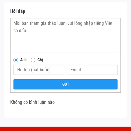
thứ 10 chỉ có sẵn model MacBook Pro 13 inch 2020 cao
cấp hơn.
Hỏi đáp
Theo YouTuber Dave Lee, hiệu năng trên các con chip Intel
thế hệ 10 không được cải thiện quá nhiều. Intel tập trung
chủ yếu vào tiến trình 10nm mới kết hợp cải thiện hiệu
năng đồ họa tích hợp. Tốc độ đồ họa (GPU) trên các con
chip thế hệ 10 nhanh hơn khoảng 50% – 60% so với thế hệ
Anh
Chị
8 trước đó.
GỬI
Không có bình luận nào