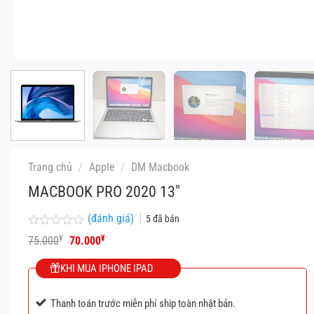
Trang chủ
/
Apple
/
DM Macbook
MACBOOK PRO 2020 13″
(đánh giá)
5
đã bán
Được
Giá
Giá
¥
¥
75.000
70.000
xếp
gốc
hiện
hạng
là:
tại
KHI MUA IPHONE IPAD
0
75.000¥.
là:
5
70.000¥.
sao
Thanh toán trước miễn phí ship toàn nhật bản.