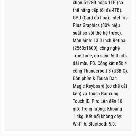
chọn 512GB hoặc 1TB (có
thể nâng cấp tối đa 4TB).
GPU (Card đồ họa): Intel Iris
Plus Graphics (80% hiệu
suất so với thế hệ trước).
Màn hình: 13.3 inch Retina
(2560x1600), công nghệ
True Tone, độ sáng 500 nits,
Người sử dụng có thể nâng cấp thêm cấu hình cho cả 2
dải màu P3. Cổng kết nối: 4
phiên bản MacBook Pro 13 inch 2020 tuy vậy Apple cũng
cổng Thunderbolt 3 (USB-C).
sẽ có một số giới hạn. Điển hình như, bạn không thể bổ
Bàn phím & Touch Bar:
sung bộ nhớ nhanh hơn so phiên bản thấp cấp.
Magic Keyboard (cơ chế cắt
kéo) và Touch Bar cùng
Trong khi đó, khách hàng có thể nâng cấp tối đa cho biến
Touch ID. Pin: Lên đến 10
thể cao cấp MacBook Pro 13 inch cùng bộ xử lý Intel Core
giờ. Trọng lượng: Khoảng
i7 thế hệ 10 xung nhịp 2.3GHz, 32GB RAM LPDDR4X kết
1.4kg. Kết nối không dây:
Wi-Fi 6, Bluetooth 5.0.
hợp ổ cứng SSD có dung lượng lên tới 4TB.