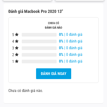
là:
là:
143.000¥.
87.000¥.
Đánh giá Macbook Pro 2020 13″
CHƯA CÓ
ĐÁNH GIÁ NÀO
0%
| 0 đánh giá
5
0%
| 0 đánh giá
4
0%
| 0 đánh giá
3
0%
| 0 đánh giá
2
0%
| 0 đánh giá
1
Đầu tiên, chip thế hệ thứ 10 của Intel được sản xuất với
ĐÁNH GIÁ NGAY
quy trình 10nm. Chúng nhanh hơn một chút và có đồ họa
tích hợp tối ưu hơn. Tuy vậy, chúng cũng đắt đỏ hơn. Trên
thị trường hiện tại, những chiếc máy tính xách tay với chip
Chưa có đánh giá nào.
Intel thế hệ thứ 10 có giá thường cao hơn khoảng 150
USD. Đó có khả năng là lý do tại sao chip Core i5 thế hệ