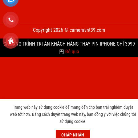
Nó vẫn được thiết kế CPU Intel Core i5 lõi tứ xung nhịp
Copyright 2026 © cameravnt39.com
1.4GHz nhưng hiệu năng như vậy là quá đủ để sử dụng
hằng ngày và thậm chí là có khả năng xử lý một số tác vụ
CHƯƠNG TRÌNH TRI ÂN KHÁCH HÀNG THAY PIN IPHONE CHỈ 3999
chuyên sâu. Bên cạnh đó, khách hàng cũng sẽ có màn hình
円
Bỏ qua
Retina sáng hơn với độ sáng 500 nits cùng dải màu P3. Bộ
xử lý này có thể xử lý nặng và nhanh hơn nhiều so với dòng
MacBook Air.
Nếu dự định trải nghiệm các ứng dụng chuyên nghiệp như
Logic Pro, Final Cut Pro X, Photoshop, Xcode hay
Illustrator, chiếc MacBook Pro 13 inch 2020 mới vẫn có
Trang web này sử dụng cookie để mang đến cho bạn trải nghiệm duyệt
thể xử lý tốt tuy nhiên không quá tuyệt vời.
web tốt hơn. Bằng cách duyệt trang web này, bạn đồng ý với việc chúng tôi
sử dụng cookie.
CHẤP NHẬN