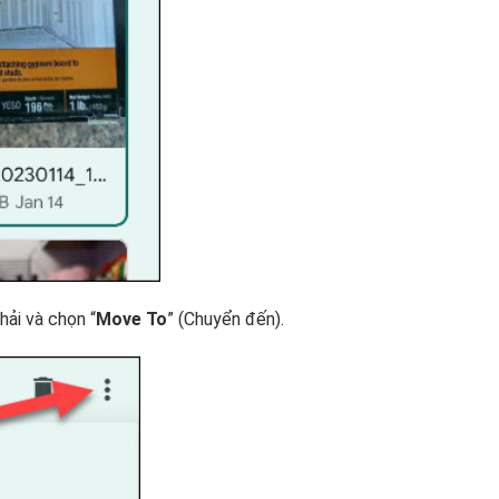
ải và chọn “
Move To
” (Chuyển đến).