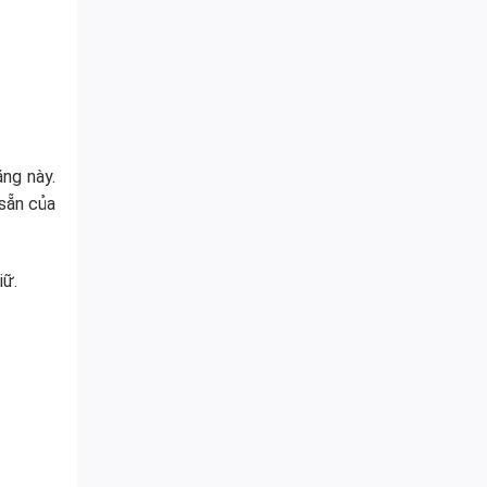
ng này.
 sẵn của
iữ.