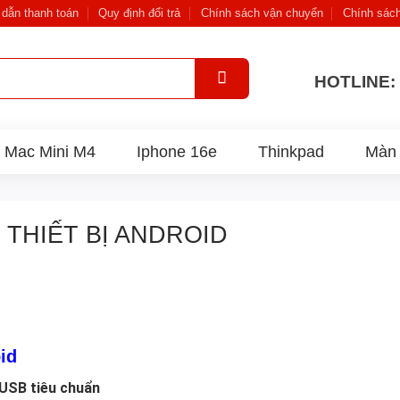
dẫn thanh toán
Quy định đổi trả
Chính sách vận chuyển
Chính sác
HOTLINE: 
Mac Mini M4
Iphone 16e
Thinkpad
Màn 
 THIẾT BỊ ANDROID
id
 USB tiêu chuẩn