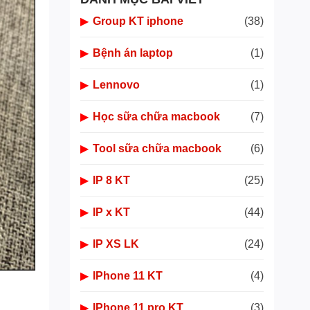
▶
Group KT iphone
(38)
▶
Bệnh án laptop
(1)
▶
Lennovo
(1)
▶
Học sữa chữa macbook
(7)
▶
Tool sữa chữa macbook
(6)
▶
IP 8 KT
(25)
▶
IP x KT
(44)
▶
IP XS LK
(24)
▶
IPhone 11 KT
(4)
▶
IPhone 11 pro KT
(3)