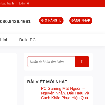
h bảo hành
Liên hệ
GIỎ HÀNG
ĐĂNG NHẬP
080.9426.4661
hình
Build PC
BÀI VIẾT MỚI NHẤT
PC Gaming Mất Nguồn –
Nguyên Nhân, Dấu Hiệu Và
Cách Khắc Phục Hiệu Quả