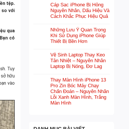
ền tệp.
Cáp Sạc iPhone Bị Hỏng
 so với
Nguyên Nhân, Dấu Hiệu Và
Cách Khắc Phục Hiệu Quả
Những Lưu Ý Quan Trọng
iệu qua
Khi Sử Dụng iPhone Giúp
 Bạn có
Thiết Bị Bền Hơn
Vệ Sinh Laptop Thay Keo
Tản Nhiệt – Nguyên Nhân
Laptop Bị Nóng, Đơ Lag
sh. Tuy
 sở hữu
Thay Màn Hình iPhone 13
bạn vào
Pro Zin Bóc Máy Chạy
Chẩn Đoán – Nguyên Nhân
Lỗi Xanh Màn Hình, Trắng
Màn Hình
DANH MỤC BÀI VIẾT