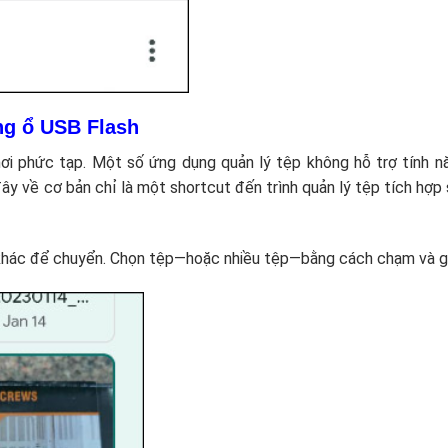
ang ổ USB Flash
ơi phức tạp. Một số ứng dụng quản lý tệp không hỗ trợ tính nă
 đây về cơ bản chỉ là một shortcut đến trình quản lý tệp tích hợp
 khác để chuyển. Chọn tệp—hoặc nhiều tệp—bằng cách chạm và g