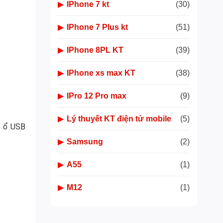
▶
IPhone 7 kt
(30)
▶
IPhone 7 Plus kt
(51)
▶
IPhone 8PL KT
(39)
▶
IPhone xs max KT
(38)
▶
IPro 12 Pro max
(9)
▶
Lý thuyết KT điện tử mobile
(5)
o ổ USB
▶
Samsung
(2)
▶
A55
(1)
▶
M12
(1)