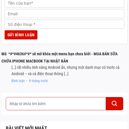
Mã *#*#4636#*#* sẽ mở khóa một menu bạn chưa biết - MUA BÁN SỮA
CHỮA IPHONE MACBOOK TẠI NHẬT BẢN
[…] rất nhiều tính năng Android ẩn, nhưng một danh mục có trước cả
Android – và cả điện thoại thông […]
Bình luận
8 tháng trước
●
BÀI VIẾT MỚI NHẤT