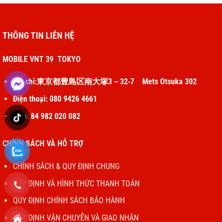
THÔNG TIN LIÊN HỆ
MOBILE VNT 39 TOKYO
Địa chỉ:東京都豊島区南大塚3－32‐7 Mets Otsuka 302
Điện thoại: 080 9426 4661
Zalo: 84 982 020 082
CHÍNH SÁCH VÀ HỖ TRỢ
CHÍNH SÁCH & QUY ĐỊNH CHUNG
QUY ĐỊNH VÀ HÌNH THỨC THANH TOÁN
QUY ĐỊNH CHÍNH SÁCH BẢO HÀNH
QUY ĐỊNH VẬN CHUYỄN VÀ GIAO NHẬN