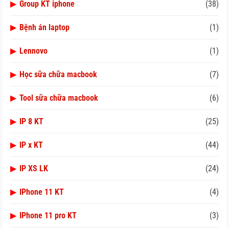
▶
Group KT iphone
(38)
▶
Bệnh án laptop
(1)
▶
Lennovo
(1)
▶
Học sữa chữa macbook
(7)
▶
Tool sữa chữa macbook
(6)
▶
IP 8 KT
(25)
▶
IP x KT
(44)
▶
IP XS LK
(24)
▶
IPhone 11 KT
(4)
▶
IPhone 11 pro KT
(3)