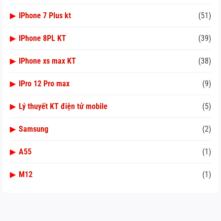
▶
IPhone 7 Plus kt
(51)
▶
IPhone 8PL KT
(39)
▶
IPhone xs max KT
(38)
▶
IPro 12 Pro max
(9)
▶
Lý thuyết KT điện tử mobile
(5)
▶
Samsung
(2)
▶
A55
(1)
▶
M12
(1)