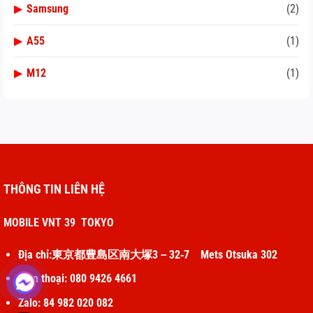
▶
Samsung
(2)
▶
A55
(1)
▶
M12
(1)
THÔNG TIN LIÊN HỆ
MOBILE VNT 39 TOKYO
Địa chỉ:東京都豊島区南大塚3－32‐7 Mets Otsuka 302
Điện thoại: 080 9426 4661
Zalo: 84 982 020 082