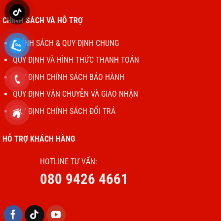
CHÍNH SÁCH VÀ HỖ TRỢ
CHÍNH SÁCH & QUY ĐỊNH CHUNG
QUY ĐỊNH VÀ HÌNH THỨC THANH TOÁN
QUY ĐỊNH CHÍNH SÁCH BẢO HÀNH
QUY ĐỊNH VẬN CHUYỄN VÀ GIAO NHẬN
QUY ĐỊNH CHÍNH SÁCH ĐỔI TRẢ
HỖ TRỢ KHÁCH HÀNG
HOTLINE TƯ VẤN:
080 9426 4661