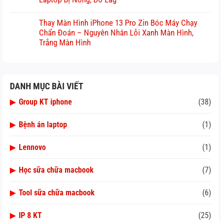
Thay Màn Hình iPhone 13 Pro Zin Bóc Máy Chạy
Chẩn Đoán – Nguyên Nhân Lỗi Xanh Màn Hình,
Trắng Màn Hình
DANH MỤC BÀI VIẾT
▶
Group KT iphone
(38)
▶
Bệnh án laptop
(1)
▶
Lennovo
(1)
▶
Học sữa chữa macbook
(7)
▶
Tool sữa chữa macbook
(6)
▶
IP 8 KT
(25)