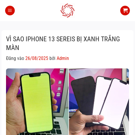
Bỏ
qua
nội
dung
VÌ SAO IPHONE 13 SEREIS BỊ XANH TRẮNG
MÀN
Đăng vào
26/08/2025
bởi
Admin