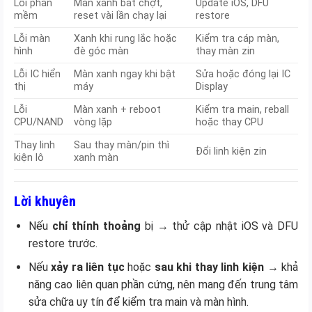
Lỗi phần
Màn xanh bất chợt,
Update iOS, DFU
mềm
reset vài lần chạy lại
restore
Lỗi màn
Xanh khi rung lắc hoặc
Kiểm tra cáp màn,
hình
đè góc màn
thay màn zin
Lỗi IC hiển
Màn xanh ngay khi bật
Sửa hoặc đóng lại IC
thị
máy
Display
Lỗi
Màn xanh + reboot
Kiểm tra main, reball
CPU/NAND
vòng lặp
hoặc thay CPU
Thay linh
Sau thay màn/pin thì
Đổi linh kiện zin
kiện lô
xanh màn
Lời khuyên
Nếu
chỉ thỉnh thoảng
bị → thử cập nhật iOS và DFU
restore trước.
Nếu
xảy ra liên tục
hoặc
sau khi thay linh kiện
→ khả
năng cao liên quan phần cứng, nên mang đến trung tâm
sửa chữa uy tín để kiểm tra main và màn hình.