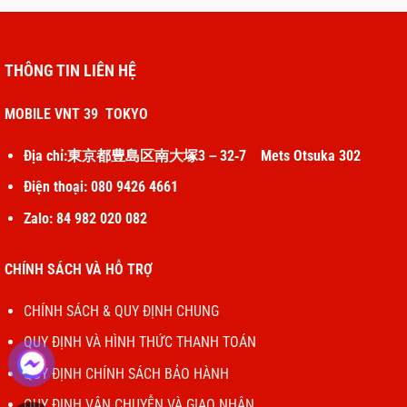
THÔNG TIN LIÊN HỆ
MOBILE VNT 39 TOKYO
Địa chỉ:東京都豊島区南大塚3－32‐7 Mets Otsuka 302
Điện thoại: 080 9426 4661
Zalo: 84 982 020 082
CHÍNH SÁCH VÀ HỖ TRỢ
CHÍNH SÁCH & QUY ĐỊNH CHUNG
QUY ĐỊNH VÀ HÌNH THỨC THANH TOÁN
QUY ĐỊNH CHÍNH SÁCH BẢO HÀNH
QUY ĐỊNH VẬN CHUYỄN VÀ GIAO NHẬN