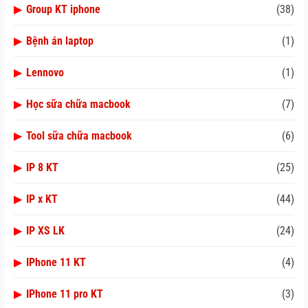
▶
Group KT iphone
(38)
▶
Bệnh án laptop
(1)
▶
Lennovo
(1)
▶
Học sữa chữa macbook
(7)
▶
Tool sữa chữa macbook
(6)
▶
IP 8 KT
(25)
▶
IP x KT
(44)
▶
IP XS LK
(24)
▶
IPhone 11 KT
(4)
▶
IPhone 11 pro KT
(3)